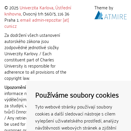
© 2025
Univerzita Karlova
,
Ústřední
Theme by
knihovna
, Ovocný trh 560/5, 116 36
Praha 1;
email: admin-repozitar [at]
cuni.cz
Za dodržení všech ustanovení
autorského zákona jsou
zodpovědné jednotlivé složky
Univerzity Karlovy. / Each
constituent part of Charles
University is responsible for
adherence to all provisions of the
copyright law.
Upozornění / Notice:
Získané
Používáme soubory cookies
informace nemohou být použity k
výdělečným účelům nebo vydávány
za studijní, vědeckou nebo jinou
Tyto webové stránky používají soubory
tvůrčí činnost jiné osoby než autora.
cookies a další sledovací nástroje s cílem
/ Any retrieved information shall not
vylepšení uživatelského prostředí, analýzy
be used for any commercial
návštěvnosti webových stránek a zjištění
purposes or claimed as results of