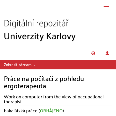
Přeskočit na obsah
Přepn
navig
Zobrazit záznam
Práce na počítači z pohledu
ergoterapeuta
Work on computer from the view of occupational
therapist
bakalářská práce (
OBHÁJENO
)