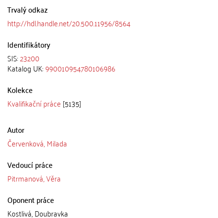
Trvalý odkaz
http://hdl.handle.net/20.500.11956/8564
Identifikátory
SIS:
23200
Katalog UK:
990010954780106986
Kolekce
Kvalifikační práce
[5135]
Autor
Červenková, Milada
Vedoucí práce
Pitrmanová, Věra
Oponent práce
Kostlivá, Doubravka