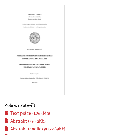
Zobrazit/
otevřít
Text práce (1.265Mb)
Abstrakt (79.42Kb)
Abstrakt (anglicky) (72.69Kb)