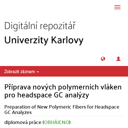
Přeskočit na obsah
Přepn
navig
Zobrazit záznam
Příprava nových polymerních vláken
pro headspace GC analýzy
Preparation of New Polymeric Fibers for Headspace
GC Analyzes
diplomová práce (
OBHÁJENO
)