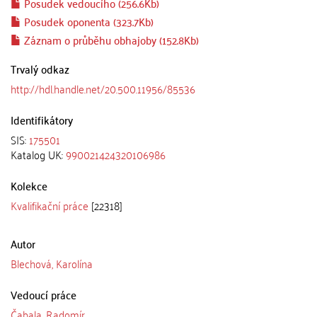
Posudek vedoucího (256.6Kb)
Posudek oponenta (323.7Kb)
Záznam o průběhu obhajoby (152.8Kb)
Trvalý odkaz
http://hdl.handle.net/20.500.11956/85536
Identifikátory
SIS:
175501
Katalog UK:
990021424320106986
Kolekce
Kvalifikační práce
[22318]
Autor
Blechová, Karolína
Vedoucí práce
Čabala, Radomír