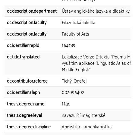
dc.description.department
Ústav anglického jazyka a didaktiky
dc.description.faculty
Filozofická fakulta
dc.description.faculty
Faculty of Arts
dc.identifier.repId
164789
dc.title.translated
Lokalizace Verze D textu "Poema Mora
využitím aplikace "Linguistic Atlas of E
Middle English"
dc.contributor.referee
Tichý, Ondřej
dc.identifier.aleph
002096402
thesis.degree.name
Mgr.
thesis.degree.level
navazující magisterské
thesis.degree.discipline
Anglistika - amerikanistika