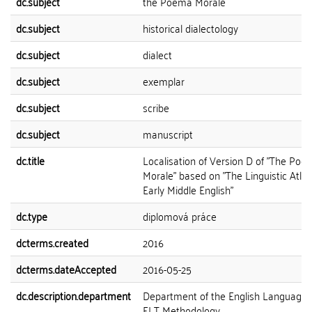
dc.subject
the Poema Morale
dc.subject
historical dialectology
dc.subject
dialect
dc.subject
exemplar
dc.subject
scribe
dc.subject
manuscript
dc.title
Localisation of Version D of "The Poe
Morale" based on "The Linguistic Atlas
Early Middle English"
dc.type
diplomová práce
dcterms.created
2016
dcterms.dateAccepted
2016-05-25
dc.description.department
Department of the English Language
ELT Methodology