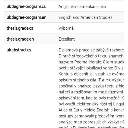
uk.degree-program.cs
Anglistika - amerikanistika
uk.degree-program.en
English and American Studies
thesis.grade.cs
Výborně
thesis.grade.en
Excellent
uk.abstract.cs
Diplomová práce se zabývá rozborem
D raně středověkého textu známého 
názvem Poema Morale. Cílem studie 
ověřit stávající lokalizaci verze D v z
Kentu a objasnit její vztah ke dvěma 
opisům stejného díla (T a M). Výzkum
spočíval v analýze jazyka textu z hled
nářečí a rozlišováním mezi různými v
opisování tam, kde to bylo možné. K r
byl využit elektronický nástroj Linguist
Atlas of Early Middle English a konkrét
postupy zahrnovaly především tvorbu
analýzu map zobrazujících výskyt nář
prvků v D, doplněnou o rozebrání fore