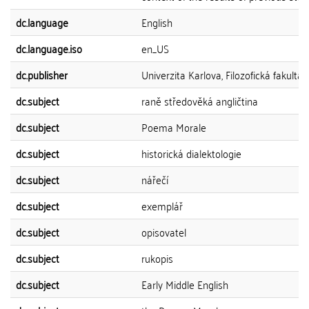
dc.language
English
dc.language.iso
en_US
dc.publisher
Univerzita Karlova, Filozofická fakulta
dc.subject
raně středověká angličtina
dc.subject
Poema Morale
dc.subject
historická dialektologie
dc.subject
nářečí
dc.subject
exemplář
dc.subject
opisovatel
dc.subject
rukopis
dc.subject
Early Middle English