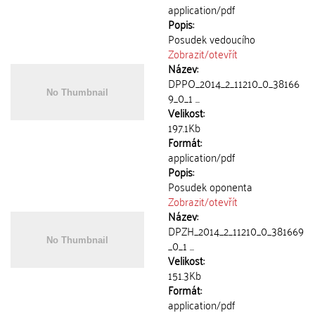
application/pdf
Popis:
Posudek vedoucího
Zobrazit/
otevřít
Název:
DPPO_2014_2_11210_0_38166
9_0_1 ...
Velikost:
197.1Kb
Formát:
application/pdf
Popis:
Posudek oponenta
Zobrazit/
otevřít
Název:
DPZH_2014_2_11210_0_381669
_0_1 ...
Velikost:
151.3Kb
Formát:
application/pdf