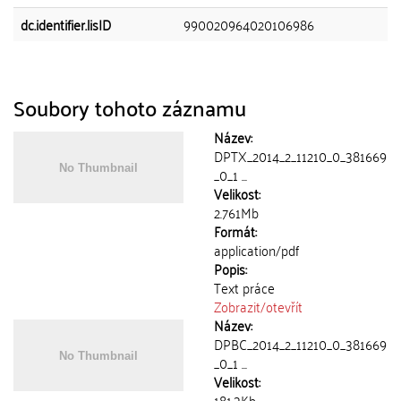
dc.identifier.lisID
990020964020106986
Soubory tohoto záznamu
Název:
DPTX_2014_2_11210_0_381669
_0_1 ...
Velikost:
2.761Mb
Formát:
application/pdf
Popis:
Text práce
Zobrazit/
otevřít
Název:
DPBC_2014_2_11210_0_381669
_0_1 ...
Velikost:
181.3Kb