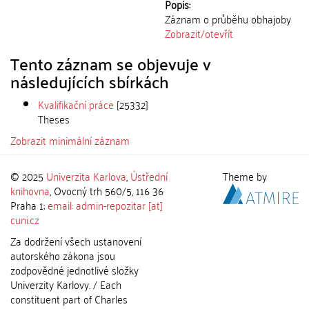
Popis:
Záznam o průběhu obhajoby
Zobrazit/
otevřít
Tento záznam se objevuje v
následujících sbírkách
Kvalifikační práce
[25332]
Theses
Zobrazit minimální záznam
© 2025
Univerzita Karlova
,
Ústřední
Theme by
knihovna
, Ovocný trh 560/5, 116 36
Praha 1;
email: admin-repozitar [at]
cuni.cz
Za dodržení všech ustanovení
autorského zákona jsou
zodpovědné jednotlivé složky
Univerzity Karlovy. / Each
constituent part of Charles