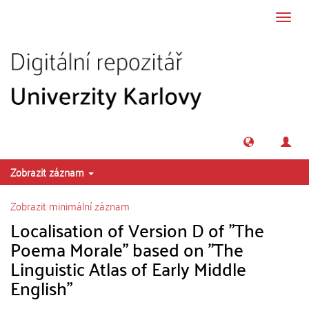
Přeskočit na obsah
Přepn
navig
Zobrazit záznam
Zobrazit minimální záznam
Localisation of Version D of "The
Poema Morale" based on "The
Linguistic Atlas of Early Middle
English"