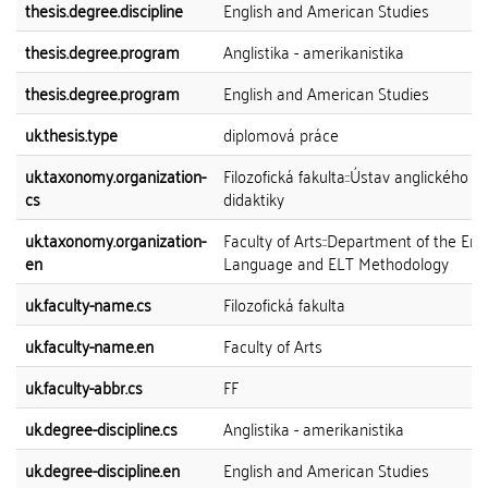
thesis.degree.discipline
English and American Studies
thesis.degree.program
Anglistika - amerikanistika
thesis.degree.program
English and American Studies
uk.thesis.type
diplomová práce
uk.taxonomy.organization-
Filozofická fakulta::Ústav anglického j
cs
didaktiky
uk.taxonomy.organization-
Faculty of Arts::Department of the Eng
en
Language and ELT Methodology
uk.faculty-name.cs
Filozofická fakulta
uk.faculty-name.en
Faculty of Arts
uk.faculty-abbr.cs
FF
uk.degree-discipline.cs
Anglistika - amerikanistika
uk.degree-discipline.en
English and American Studies