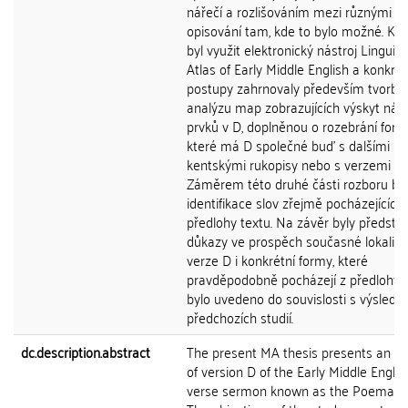
nářečí a rozlišováním mezi různými v
opisování tam, kde to bylo možné. K r
byl využit elektronický nástroj Linguist
Atlas of Early Middle English a konkrét
postupy zahrnovaly především tvorbu
analýzu map zobrazujících výskyt nář
prvků v D, doplněnou o rozebrání fore
které má D společné buď s dalšími
kentskými rukopisy nebo s verzemi T 
Záměrem této druhé části rozboru by
identifikace slov zřejmě pocházejících 
předlohy textu. Na závěr byly předsta
důkazy ve prospěch současné lokaliz
verze D i konkrétní formy, které
pravděpodobně pocházejí z předlohy a
bylo uvedeno do souvislosti s výsledk
předchozích studií.
dc.description.abstract
The present MA thesis presents an an
of version D of the Early Middle Englis
verse sermon known as the Poema Mo