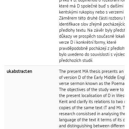
které má D společné buď s dalšími
kentskými rukopisy nebo s verzemi T 
Záměrem této druhé části rozboru by
identifikace slov zřejmě pocházejících 
předlohy textu. Na závěr byly předsta
důkazy ve prospěch současné lokaliz
verze D i konkrétní formy, které
pravděpodobně pocházejí z předlohy a
bylo uvedeno do souvislosti s výsledk
předchozích studií.
uk.abstract.en
The present MA thesis presents an an
of version D of the Early Middle Englis
verse sermon known as the Poema Mo
The objectives of the study were to ve
the present localisation of D in Weste
Kent and clarify its relations to two m
copies of the same text (T and M). Th
research consistsed in analysing the
language of the text it terms of its dia
and distinguishing between different l