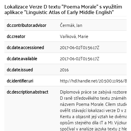
Lokalizace Verze D textu "Poema Morale" s využitím
aplikace "Linguistic Atlas of Early Middle English"
dc.contributor.advisor
Čermák, Jan
dc.creator
Vaňková, Marie
dc.date.accessioned
2017-06-02T01:56:17Z
dc.date.available
2017-06-02T01:56:17Z
dc.date.issued
2016
dc.identifier.uri
http://hdl.handle.net/20.500.11956/81
dc.description.abstract
Diplomová práce se zabývá rozborem
D raně středověkého textu známého 
názvem Poema Morale. Cílem studie 
ověřit stávající lokalizaci verze D v z
Kentu a objasnit její vztah ke dvěma 
opisům stejného díla (T a M). Výzkum
spočíval v analýze jazyka textu z hled