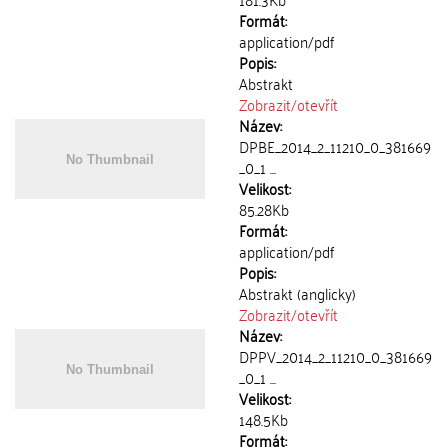
Formát:
application/pdf
Popis:
Abstrakt
Zobrazit/
otevřít
Název:
DPBE_2014_2_11210_0_381669
_0_1 ...
Velikost:
85.28Kb
Formát:
application/pdf
Popis:
Abstrakt (anglicky)
Zobrazit/
otevřít
Název:
DPPV_2014_2_11210_0_381669
_0_1 ...
Velikost:
148.5Kb
Formát: