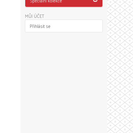
Speciální kolekce
MŮJ ÚČET
Přihlásit se