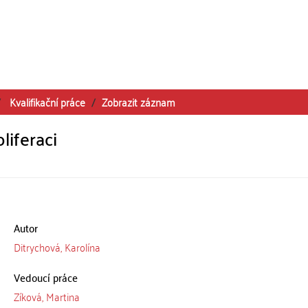
Kvalifikační práce
Zobrazit záznam
liferaci
Autor
Ditrychová, Karolína
Vedoucí práce
Zíková, Martina