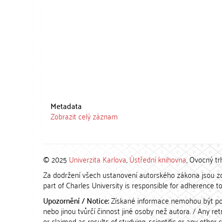
Metadata
Zobrazit celý záznam
© 2025
Univerzita Karlova
,
Ústřední knihovna
, Ovocný tr
Za dodržení všech ustanovení autorského zákona jsou zod
part of Charles University is responsible for adherence to 
Upozornění / Notice:
Získané informace nemohou být po
nebo jinou tvůrčí činnost jiné osoby než autora. / Any r
or claimed as results of studying, scientific or any other 