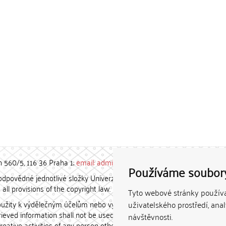
h 560/5, 116 36 Praha 1;
email: admin-repozitar [at] cuni.cz
Používáme soubor
povědné jednotlivé složky Univerzity Karlovy. / Each constituent
all provisions of the copyright law.
Tyto webové stránky používaj
užity k výdělečným účelům nebo vydávány za studijní, vědeckou
uživatelského prostředí, ana
etrieved information shall not be used for any commercial purposes
návštěvnosti.
creative activities of any person other than the author.