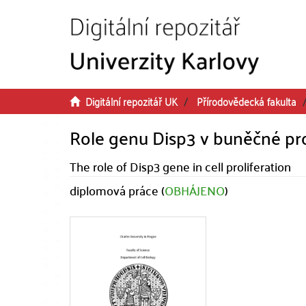
Přeskočit na obsah
Digitální repozitář UK
Přírodovědecká fakulta
Role genu Disp3 v buněčné pro
The role of Disp3 gene in cell proliferation
diplomová práce (
OBHÁJENO
)