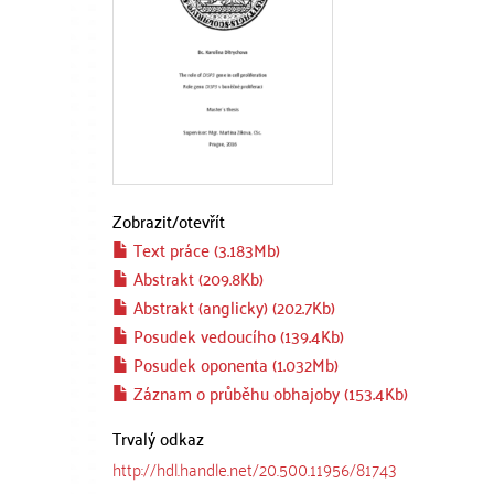
Zobrazit/
otevřít
Text práce (3.183Mb)
Abstrakt (209.8Kb)
Abstrakt (anglicky) (202.7Kb)
Posudek vedoucího (139.4Kb)
Posudek oponenta (1.032Mb)
Záznam o průběhu obhajoby (153.4Kb)
Trvalý odkaz
http://hdl.handle.net/20.500.11956/81743