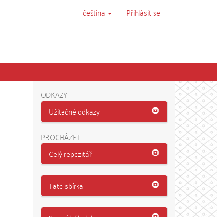
čeština
Přihlásit se
ODKAZY
Užitečné odkazy
PROCHÁZET
Celý repozitář
Tato sbírka