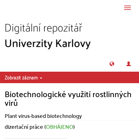
Přeskočit na obsah
Přepn
navig
Zobrazit záznam
Biotechnologické využití rostlinných
virů
Plant virus-based biotechnology
dizertační práce (
OBHÁJENO
)