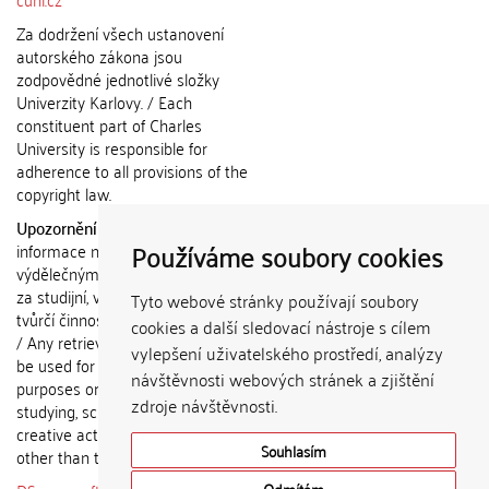
Za dodržení všech ustanovení
autorského zákona jsou
zodpovědné jednotlivé složky
Univerzity Karlovy. / Each
constituent part of Charles
University is responsible for
adherence to all provisions of the
copyright law.
Upozornění / Notice:
Získané
Používáme soubory cookies
informace nemohou být použity k
výdělečným účelům nebo vydávány
za studijní, vědeckou nebo jinou
Tyto webové stránky používají soubory
tvůrčí činnost jiné osoby než autora.
cookies a další sledovací nástroje s cílem
/ Any retrieved information shall not
vylepšení uživatelského prostředí, analýzy
be used for any commercial
návštěvnosti webových stránek a zjištění
purposes or claimed as results of
zdroje návštěvnosti.
studying, scientific or any other
creative activities of any person
Souhlasím
other than the author.
Odmítám