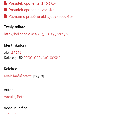
Posudek oponenta (140.9Kb)
Posudek oponenta (284.2Kb)
Záznam o průběhu obhajoby (1.029Mb)
Trvalý odkaz
http://hdl.handle.net/20.500.11956/81364
Identifikátory
SIS:
115256
Katalog UK:
990020302610106986
Kolekce
Kvalifikační práce
[22318]
Autor
Vaculík, Petr
Vedoucí práce