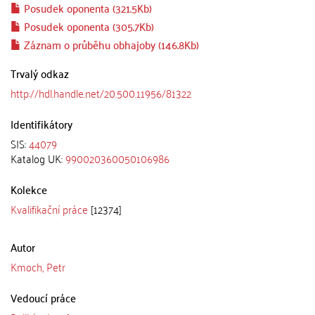
Posudek oponenta (321.5Kb)
Posudek oponenta (305.7Kb)
Záznam o průběhu obhajoby (146.8Kb)
Trvalý odkaz
http://hdl.handle.net/20.500.11956/81322
Identifikátory
SIS:
44079
Katalog UK:
990020360050106986
Kolekce
Kvalifikační práce
[12374]
Autor
Kmoch, Petr
Vedoucí práce