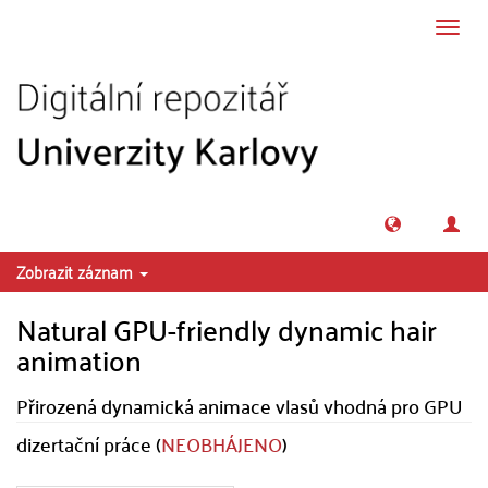
Přeskočit na obsah
Přepn
navig
Zobrazit záznam
Natural GPU-friendly dynamic hair
animation
Přirozená dynamická animace vlasů vhodná pro GPU
dizertační práce (
NEOBHÁJENO
)