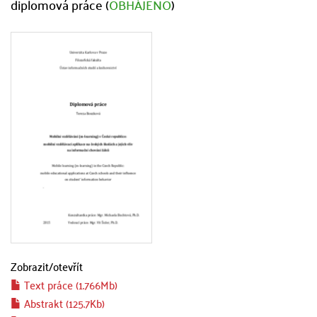
diplomová práce (
OBHÁJENO
)
Zobrazit/
otevřít
Text práce (1.766Mb)
Abstrakt (125.7Kb)