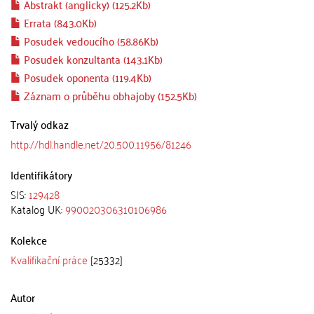
Abstrakt (anglicky) (125.2Kb)
Errata (843.0Kb)
Posudek vedoucího (58.86Kb)
Posudek konzultanta (143.1Kb)
Posudek oponenta (119.4Kb)
Záznam o průběhu obhajoby (152.5Kb)
Trvalý odkaz
http://hdl.handle.net/20.500.11956/81246
Identifikátory
SIS:
129428
Katalog UK:
990020306310106986
Kolekce
Kvalifikační práce
[25332]
Autor