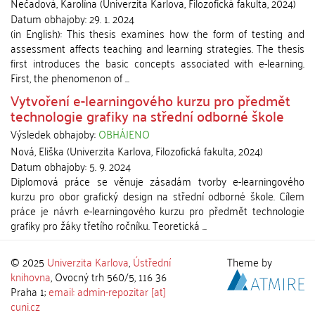
Nečadová, Karolína
(
Univerzita Karlova, Filozofická fakulta
,
2024
)
Datum obhajoby:
29. 1. 2024
(in English): This thesis examines how the form of testing and
assessment affects teaching and learning strategies. The thesis
first introduces the basic concepts associated with e-learning.
First, the phenomenon of ...
Vytvoření e-learningového kurzu pro předmět
technologie grafiky na střední odborné škole
Výsledek obhajoby:
OBHÁJENO
Nová, Eliška
(
Univerzita Karlova, Filozofická fakulta
,
2024
)
Datum obhajoby:
5. 9. 2024
Diplomová práce se věnuje zásadám tvorby e-learningového
kurzu pro obor grafický design na střední odborné škole. Cílem
práce je návrh e-learningového kurzu pro předmět technologie
grafiky pro žáky třetího ročníku. Teoretická ...
© 2025
Univerzita Karlova
,
Ústřední
Theme by
knihovna
, Ovocný trh 560/5, 116 36
Praha 1;
email: admin-repozitar [at]
cuni.cz