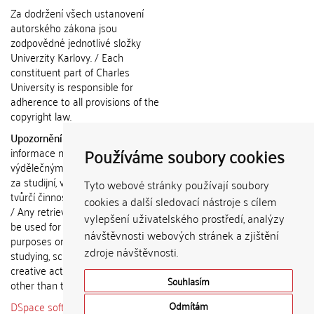
Za dodržení všech ustanovení
autorského zákona jsou
zodpovědné jednotlivé složky
Univerzity Karlovy. / Each
constituent part of Charles
University is responsible for
adherence to all provisions of the
copyright law.
Upozornění / Notice:
Získané
Používáme soubory cookies
informace nemohou být použity k
výdělečným účelům nebo vydávány
za studijní, vědeckou nebo jinou
Tyto webové stránky používají soubory
tvůrčí činnost jiné osoby než autora.
cookies a další sledovací nástroje s cílem
/ Any retrieved information shall not
vylepšení uživatelského prostředí, analýzy
be used for any commercial
návštěvnosti webových stránek a zjištění
purposes or claimed as results of
zdroje návštěvnosti.
studying, scientific or any other
creative activities of any person
Souhlasím
other than the author.
DSpace software
copyright © 2002-
Odmítám