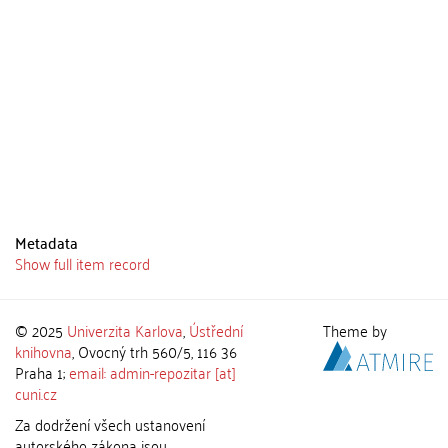
Metadata
Show full item record
© 2025
Univerzita Karlova
,
Ústřední
Theme by
knihovna
, Ovocný trh 560/5, 116 36
Praha 1;
email: admin-repozitar [at]
cuni.cz
Za dodržení všech ustanovení
autorského zákona jsou