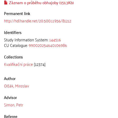
Záznam o průběhu obhajoby (151.3Kb)
Permanent link
http://hdl.handle.net/20.500.11956/81212
Identifiers
Study Information System:
144516
CU Catalogue:
990020254640106986
Collections
Kvalifikační práce
[12374]
Author
Olšák, Miroslav
Advisor
Simon, Petr
Referee