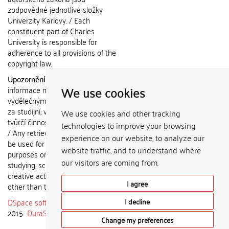
zodpovědné jednotlivé složky
Univerzity Karlovy. / Each
constituent part of Charles
University is responsible for
adherence to all provisions of the
copyright law.
Upozornění / Notice:
Získané
We use cookies
informace nemohou být použity k
výdělečným účelům nebo vydávány
za studijní, vědeckou nebo jinou
We use cookies and other tracking
tvůrčí činnost jiné osoby než autora.
technologies to improve your browsing
/ Any retrieved information shall not
experience on our website, to analyze our
be used for any commercial
website traffic, and to understand where
purposes or claimed as results of
our visitors are coming from.
studying, scientific or any other
creative activities of any person
I agree
other than the author.
DSpace software
copyright © 2002-
I decline
2015
DuraSpace
Change my preferences