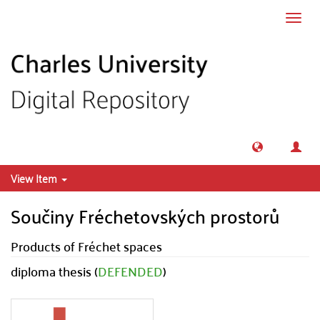
Skip to main content
Toggl
navig
View Item
Součiny Fréchetovských prostorů
Products of Fréchet spaces
diploma thesis (
DEFENDED
)