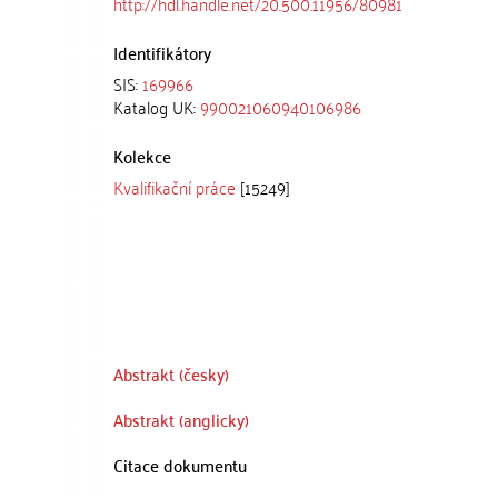
http://hdl.handle.net/20.500.11956/80981
Identifikátory
SIS:
169966
Katalog UK:
990021060940106986
Kolekce
Kvalifikační práce
[15249]
Abstrakt (česky)
Abstrakt (anglicky)
Citace dokumentu