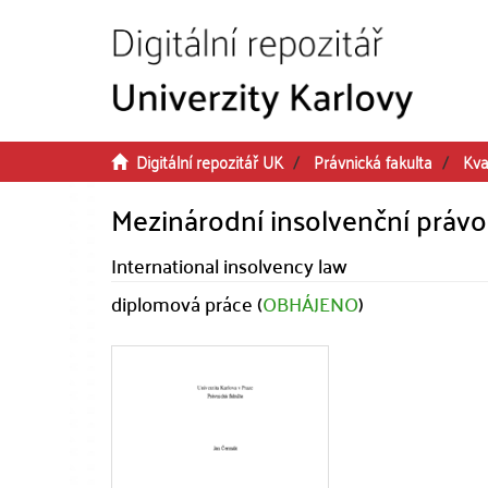
Přeskočit na obsah
Digitální repozitář UK
Právnická fakulta
Kva
Mezinárodní insolvenční právo
International insolvency law
diplomová práce (
OBHÁJENO
)