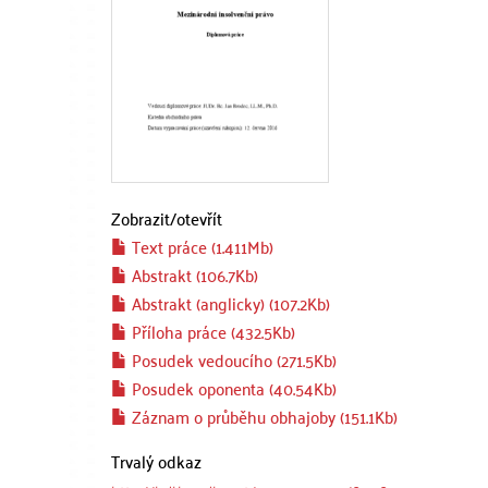
Zobrazit/
otevřít
Text práce (1.411Mb)
Abstrakt (106.7Kb)
Abstrakt (anglicky) (107.2Kb)
Příloha práce (432.5Kb)
Posudek vedoucího (271.5Kb)
Posudek oponenta (40.54Kb)
Záznam o průběhu obhajoby (151.1Kb)
Trvalý odkaz