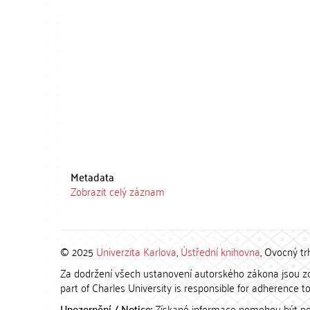
Metadata
Zobrazit celý záznam
© 2025
Univerzita Karlova
,
Ústřední knihovna
, Ovocný tr
Za dodržení všech ustanovení autorského zákona jsou zod
part of Charles University is responsible for adherence to 
Upozornění / Notice:
Získané informace nemohou být po