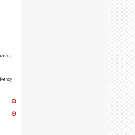
žníka,
olvency