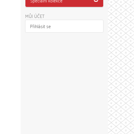
Speciální kolekce
MŮJ ÚČET
Přihlásit se