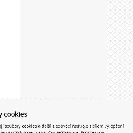
Theme by
y cookies
í soubory cookies a další sledovací nástroje s cílem vylepšení
lýzy návštěvnosti webových stránek a zjištění zdroje