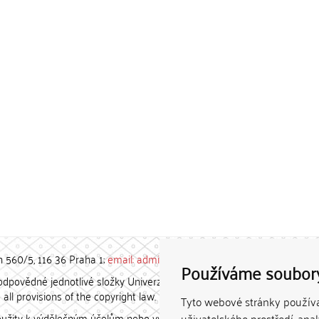
h 560/5, 116 36 Praha 1;
email: admin-repozitar [at] cuni.cz
Používáme soubor
povědné jednotlivé složky Univerzity Karlovy. / Each constituent
all provisions of the copyright law.
Tyto webové stránky používaj
užity k výdělečným účelům nebo vydávány za studijní, vědeckou
uživatelského prostředí, ana