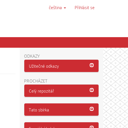
čeština
Přihlásit se
ODKAZY
Užitečné odkazy
PROCHÁZET
Celý repozitář
Tato sbírka