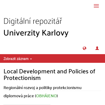
Přeskočit na obsah
Přepn
navig
Zobrazit záznam
Local Development and Policies of
Protectionism
Regionální rozvoj a politiky protekcionismu
diplomová práce (
OBHÁJENO
)