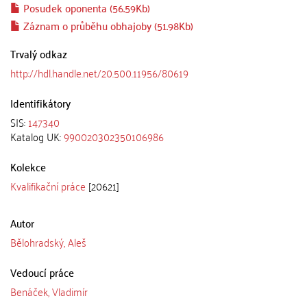
Posudek oponenta (56.59Kb)
Záznam o průběhu obhajoby (51.98Kb)
Trvalý odkaz
http://hdl.handle.net/20.500.11956/80619
Identifikátory
SIS:
147340
Katalog UK:
990020302350106986
Kolekce
Kvalifikační práce
[20621]
Autor
Bělohradský, Aleš
Vedoucí práce
Benáček, Vladimír