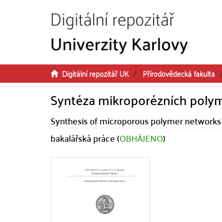
Přeskočit na obsah
Digitální repozitář UK
Přírodovědecká fakulta
Syntéza mikroporézních polym
Synthesis of microporous polymer networks 
bakalářská práce (
OBHÁJENO
)