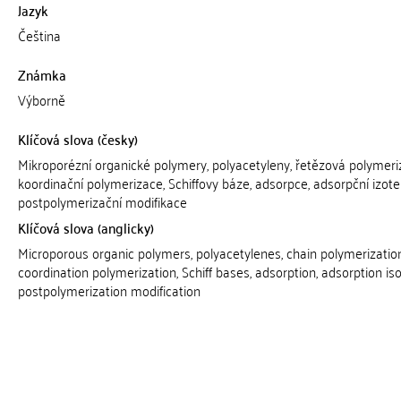
Jazyk
Čeština
Známka
Výborně
Klíčová slova (česky)
Mikroporézní organické polymery, polyacetyleny, řetězová polymeri
koordinační polymerizace, Schiffovy báze, adsorpce, adsorpční izot
postpolymerizační modifikace
Klíčová slova (anglicky)
Microporous organic polymers, polyacetylenes, chain polymerization
coordination polymerization, Schiff bases, adsorption, adsorption is
postpolymerization modification