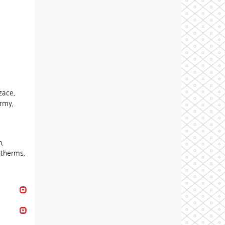
zace,
ermy,
,
otherms,