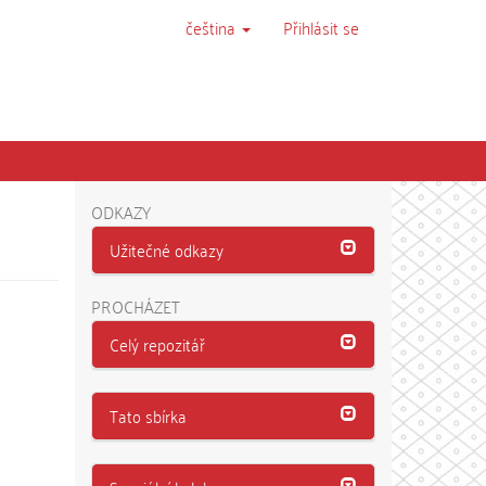
čeština
Přihlásit se
ODKAZY
Užitečné odkazy
PROCHÁZET
Celý repozitář
Tato sbírka