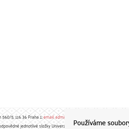
h 560/5, 116 36 Praha 1;
email: admin-repozitar [at] cuni.cz
Používáme soubor
povědné jednotlivé složky Univerzity Karlovy. / Each constituent