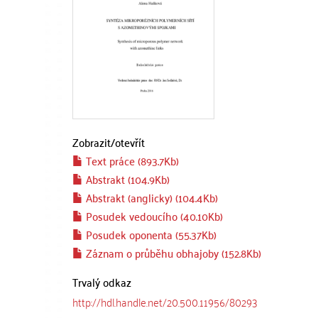
Zobrazit/
otevřít
Text práce (893.7Kb)
Abstrakt (104.9Kb)
Abstrakt (anglicky) (104.4Kb)
Posudek vedoucího (40.10Kb)
Posudek oponenta (55.37Kb)
Záznam o průběhu obhajoby (152.8Kb)
Trvalý odkaz
http://hdl.handle.net/20.500.11956/80293