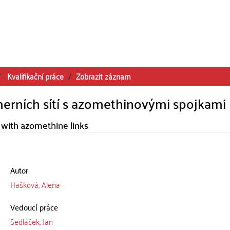
Kvalifikační práce
Zobrazit záznam
erních sítí s azomethinovými spojkami
with azomethine links
Autor
Hašková, Alena
Vedoucí práce
Sedláček, Jan