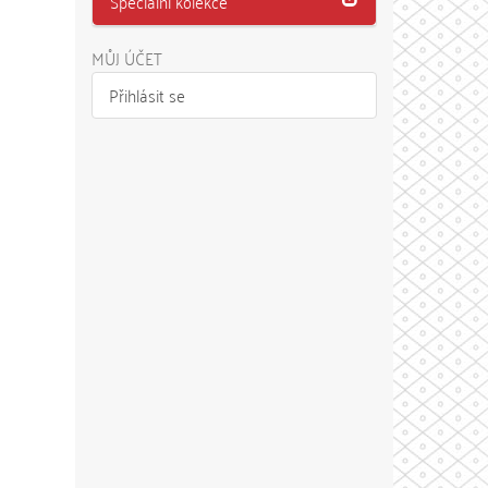
Speciální kolekce
MŮJ ÚČET
Přihlásit se