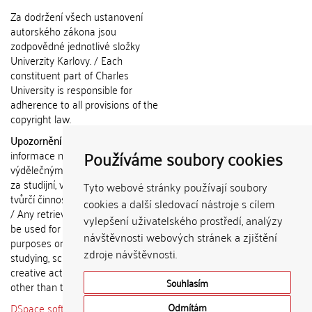
Za dodržení všech ustanovení
autorského zákona jsou
zodpovědné jednotlivé složky
Univerzity Karlovy. / Each
constituent part of Charles
University is responsible for
adherence to all provisions of the
copyright law.
Upozornění / Notice:
Získané
Používáme soubory cookies
informace nemohou být použity k
výdělečným účelům nebo vydávány
za studijní, vědeckou nebo jinou
Tyto webové stránky používají soubory
tvůrčí činnost jiné osoby než autora.
cookies a další sledovací nástroje s cílem
/ Any retrieved information shall not
vylepšení uživatelského prostředí, analýzy
be used for any commercial
návštěvnosti webových stránek a zjištění
purposes or claimed as results of
zdroje návštěvnosti.
studying, scientific or any other
creative activities of any person
Souhlasím
other than the author.
DSpace software
copyright © 2002-
Odmítám