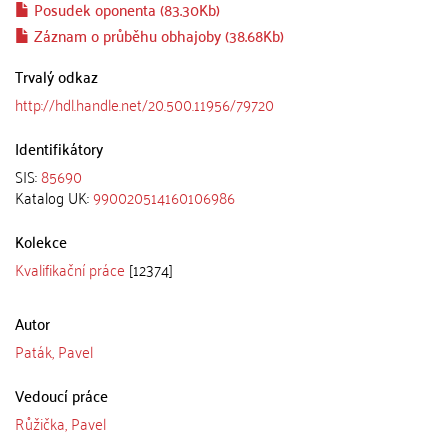
Posudek oponenta (83.30Kb)
Záznam o průběhu obhajoby (38.68Kb)
Trvalý odkaz
http://hdl.handle.net/20.500.11956/79720
Identifikátory
SIS:
85690
Katalog UK:
990020514160106986
Kolekce
Kvalifikační práce
[12374]
Autor
Paták, Pavel
Vedoucí práce
Růžička, Pavel