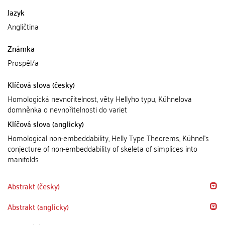
Jazyk
Angličtina
Známka
Prospěl/a
Klíčová slova (česky)
Homologická nevnořitelnost, věty Hellyho typu, Kühnelova
domněnka o nevnořitelnosti do variet
Klíčová slova (anglicky)
Homological non-embeddability, Helly Type Theorems, Kühnel's
conjecture of non-embeddability of skeleta of simplices into
manifolds
Abstrakt (česky)
Abstrakt (anglicky)