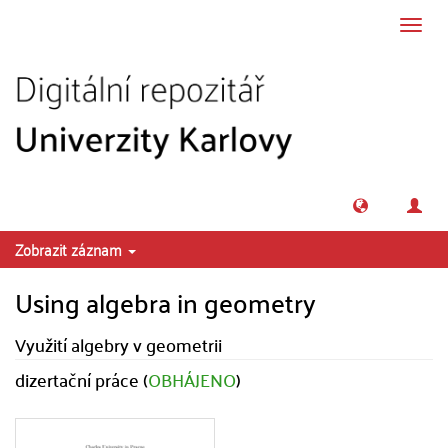
Přeskočit na obsah
Přepn
navig
Zobrazit záznam
Using algebra in geometry
Využití algebry v geometrii
dizertační práce (
OBHÁJENO
)