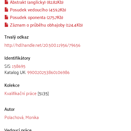
Abstrakt (anglicky) (82.82Kb)
Posudek vedoucího (459.2Kb)
Posudek oponenta (275.7Kb)
Záznam o průběhu obhajoby (124.4Kb)
Trvalý odkaz
http://hdl.handle.net/20.500.11956/79656
Identifikátory
SIS:
158695
Katalog UK:
990020253860106986
Kolekce
Kvalifikační práce
[5135]
Autor
Polachová, Monika
Vedoucí práce