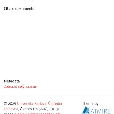
Citace dokumentu
Metadata
Zobrazit celý záznam
© 2025
Univerzita Karlova
,
Ústřední
Theme by
knihovna
, Ovocný trh 560/5, 116 36
Praha 1;
email: admin-repozitar [at]