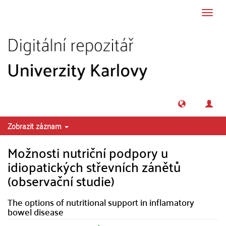
Přeskočit na obsah
Přepn
navig
Zobrazit záznam
Možnosti nutriční podpory u
idiopatických střevních zánětů
(observační studie)
The options of nutritional support in inflamatory
bowel disease