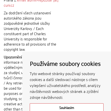
cuni.cz
Za dodržení všech ustanovení
autorského zákona jsou
zodpovědné jednotlivé složky
Univerzity Karlovy. / Each
constituent part of Charles
University is responsible for
adherence to all provisions of the
copyright law.
Upozornění / Notice:
Získané
Používáme soubory cookies
informace nemohou být použity k
výdělečným účelům nebo vydávány
za studijní, vědeckou nebo jinou
Tyto webové stránky používají soubory
tvůrčí činnost jiné osoby než autora.
cookies a další sledovací nástroje s cílem
/ Any retrieved information shall not
vylepšení uživatelského prostředí, analýzy
be used for any commercial
návštěvnosti webových stránek a zjištění
purposes or claimed as results of
zdroje návštěvnosti.
studying, scientific or any other
creative activities of any person
Souhlasím
other than the author.