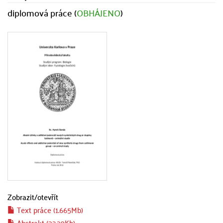
diplomová práce (
OBHÁJENO
)
Zobrazit/
otevřít
Text práce (1.665Mb)
Abstrakt (32.20Kb)