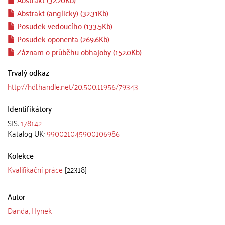
Abstrakt (anglicky) (32.31Kb)
Posudek vedoucího (133.5Kb)
Posudek oponenta (269.6Kb)
Záznam o průběhu obhajoby (152.0Kb)
Trvalý odkaz
http://hdl.handle.net/20.500.11956/79343
Identifikátory
SIS:
178142
Katalog UK:
990021045900106986
Kolekce
Kvalifikační práce
[22318]
Autor
Danda, Hynek