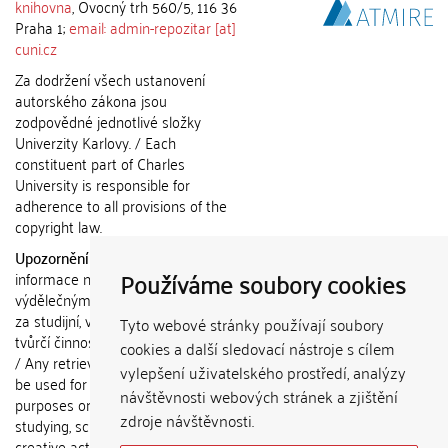
knihovna
, Ovocný trh 560/5, 116 36
Praha 1;
email: admin-repozitar [at]
cuni.cz
Za dodržení všech ustanovení
autorského zákona jsou
zodpovědné jednotlivé složky
Univerzity Karlovy. / Each
constituent part of Charles
University is responsible for
adherence to all provisions of the
copyright law.
Upozornění / Notice:
Získané
Používáme soubory cookies
informace nemohou být použity k
výdělečným účelům nebo vydávány
za studijní, vědeckou nebo jinou
Tyto webové stránky používají soubory
tvůrčí činnost jiné osoby než autora.
cookies a další sledovací nástroje s cílem
/ Any retrieved information shall not
vylepšení uživatelského prostředí, analýzy
be used for any commercial
návštěvnosti webových stránek a zjištění
purposes or claimed as results of
zdroje návštěvnosti.
studying, scientific or any other
creative activities of any person