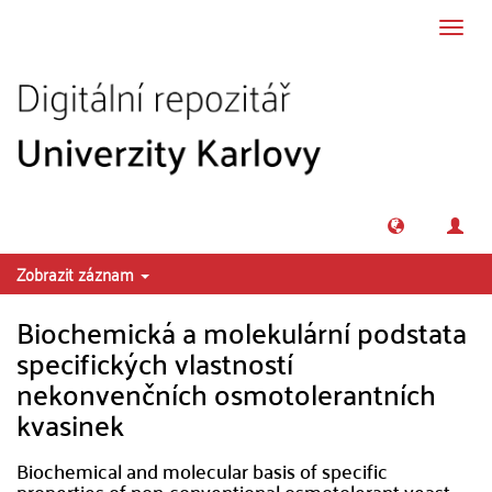
Přeskočit na obsah
Přepn
navig
Zobrazit záznam
Biochemická a molekulární podstata
specifických vlastností
nekonvenčních osmotolerantních
kvasinek
Biochemical and molecular basis of specific
properties of non-conventional osmotolerant yeast