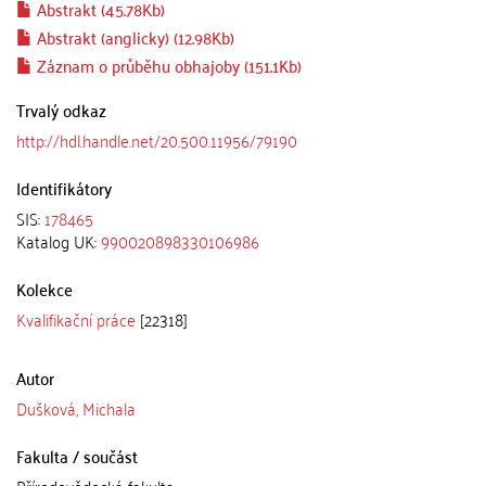
Abstrakt (45.78Kb)
Abstrakt (anglicky) (12.98Kb)
Záznam o průběhu obhajoby (151.1Kb)
Trvalý odkaz
http://hdl.handle.net/20.500.11956/79190
Identifikátory
SIS:
178465
Katalog UK:
990020898330106986
Kolekce
Kvalifikační práce
[22318]
Autor
Dušková, Michala
Fakulta / součást