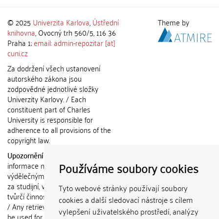
© 2025
Univerzita Karlova
,
Ústřední
Theme by
knihovna
, Ovocný trh 560/5, 116 36
Praha 1;
email: admin-repozitar [at]
cuni.cz
Za dodržení všech ustanovení
autorského zákona jsou
zodpovědné jednotlivé složky
Univerzity Karlovy. / Each
constituent part of Charles
University is responsible for
adherence to all provisions of the
copyright law.
Upozornění / Notice:
Získané
Používáme soubory cookies
informace nemohou být použity k
výdělečným účelům nebo vydávány
za studijní, vědeckou nebo jinou
Tyto webové stránky používají soubory
tvůrčí činnost jiné osoby než autora.
cookies a další sledovací nástroje s cílem
/ Any retrieved information shall not
vylepšení uživatelského prostředí, analýzy
be used for any commercial