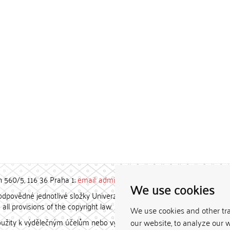
h 560/5, 116 36 Praha 1;
email: admin-repozitar [at] cuni.cz
We use cookies
povědné jednotlivé složky Univerzity Karlovy. / Each constituent
all provisions of the copyright law.
We use cookies and other tr
užity k výdělečným účelům nebo vydávány za studijní, vědeckou
our website, to analyze our w