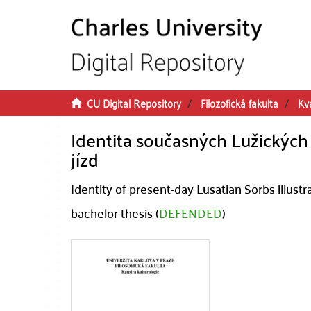
Skip to main content
CU Digital Repository
Filozofická fakulta
Kva
Identita současných Lužických 
jízd
Identity of present-day Lusatian Sorbs illustr
bachelor thesis (
DEFENDED
)