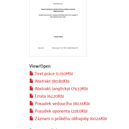
View/
Open
Text práce (1.150Mb)
Abstrakt (80.80Kb)
Abstrakt (anglicky) (79.33Kb)
Errata (62.20Kb)
Posudek vedoucího (80.16Kb)
Posudek oponenta (218.0Kb)
Záznam o průběhu obhajoby (602.6Kb)