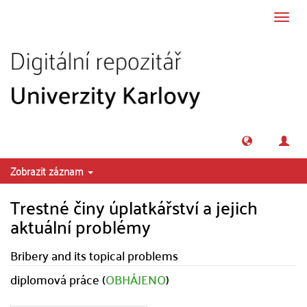
Přeskočit na obsah
Přepn
navig
Zobrazit záznam
Trestné činy úplatkářství a jejich
aktuální problémy
Bribery and its topical problems
diplomová práce (
OBHÁJENO
)