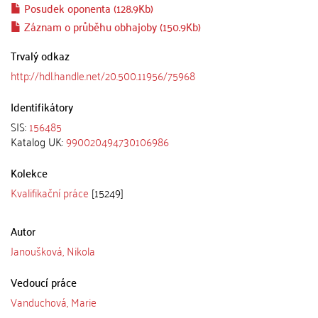
Posudek oponenta (128.9Kb)
Záznam o průběhu obhajoby (150.9Kb)
Trvalý odkaz
http://hdl.handle.net/20.500.11956/75968
Identifikátory
SIS:
156485
Katalog UK:
990020494730106986
Kolekce
Kvalifikační práce
[15249]
Autor
Janoušková, Nikola
Vedoucí práce
Vanduchová, Marie