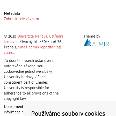
Metadata
Zobrazit celý záznam
© 2025
Univerzita Karlova
,
Ústřední
Theme by
knihovna
, Ovocný trh 560/5, 116 36
Praha 1;
email: admin-repozitar [at]
cuni.cz
Za dodržení všech ustanovení
autorského zákona jsou
zodpovědné jednotlivé složky
Univerzity Karlovy. / Each
constituent part of Charles
University is responsible for
adherence to all provisions of the
copyright law.
Upozornění / Notice:
Získané
Používáme soubory cookies
informace nemohou být použity k