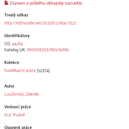
Záznam o průběhu obhajoby (140.4Kb)
Trvalý odkaz
http://hdl.handle.net/20.500.11956/7527
Identifikátory
SIS:
44184
Katalog UK:
990008305780106986
Kolekce
Kvalifikační práce
[12374]
Autor
Louženský, Zdeněk
Vedoucí práce
Kryl, Rudolf
Oponent práce