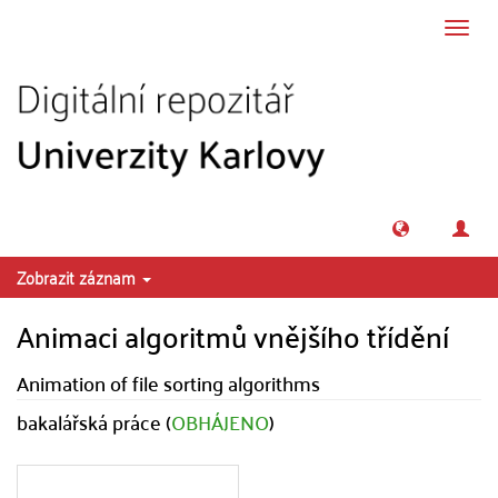
Přeskočit na obsah
Přepn
navig
Zobrazit záznam
Animaci algoritmů vnějšího třídění
Animation of file sorting algorithms
bakalářská práce (
OBHÁJENO
)