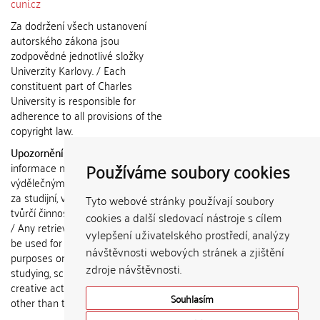
cuni.cz
Za dodržení všech ustanovení
autorského zákona jsou
zodpovědné jednotlivé složky
Univerzity Karlovy. / Each
constituent part of Charles
University is responsible for
adherence to all provisions of the
copyright law.
Upozornění / Notice:
Získané
Používáme soubory cookies
informace nemohou být použity k
výdělečným účelům nebo vydávány
za studijní, vědeckou nebo jinou
Tyto webové stránky používají soubory
tvůrčí činnost jiné osoby než autora.
cookies a další sledovací nástroje s cílem
/ Any retrieved information shall not
vylepšení uživatelského prostředí, analýzy
be used for any commercial
návštěvnosti webových stránek a zjištění
purposes or claimed as results of
zdroje návštěvnosti.
studying, scientific or any other
creative activities of any person
Souhlasím
other than the author.