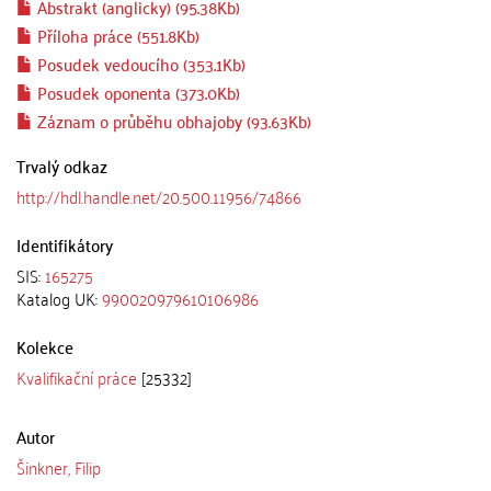
Abstrakt (anglicky) (95.38Kb)
Příloha práce (551.8Kb)
Posudek vedoucího (353.1Kb)
Posudek oponenta (373.0Kb)
Záznam o průběhu obhajoby (93.63Kb)
Trvalý odkaz
http://hdl.handle.net/20.500.11956/74866
Identifikátory
SIS:
165275
Katalog UK:
990020979610106986
Kolekce
Kvalifikační práce
[25332]
Autor
Šinkner, Filip