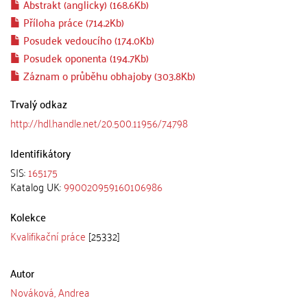
Abstrakt (anglicky) (168.6Kb)
Příloha práce (714.2Kb)
Posudek vedoucího (174.0Kb)
Posudek oponenta (194.7Kb)
Záznam o průběhu obhajoby (303.8Kb)
Trvalý odkaz
http://hdl.handle.net/20.500.11956/74798
Identifikátory
SIS:
165175
Katalog UK:
990020959160106986
Kolekce
Kvalifikační práce
[25332]
Autor
Nováková, Andrea