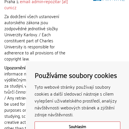
Praha 1;
email: admin-repozitar [at]
cuni.cz
Za dodržení všech ustanovení
autorského zákona jsou
zodpovědné jednotlivé složky
Univerzity Karlovy. / Each
constituent part of Charles
University is responsible for
adherence to all provisions of the
copyright law.
Upozornění / Notice:
Získané
Používáme soubory cookies
informace nemohou být použity k
výdělečným účelům nebo vydávány
za studijní, vědeckou nebo jinou
Tyto webové stránky používají soubory
tvůrčí činnost jiné osoby než autora.
cookies a další sledovací nástroje s cílem
/ Any retrieved information shall not
vylepšení uživatelského prostředí, analýzy
be used for any commercial
návštěvnosti webových stránek a zjištění
purposes or claimed as results of
zdroje návštěvnosti.
studying, scientific or any other
creative activities of any person
Souhlasím
other than the author.