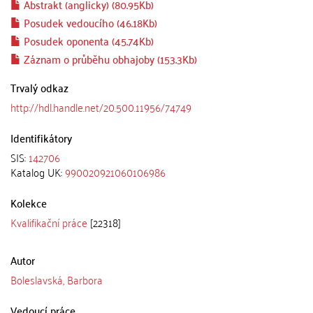
Abstrakt (anglicky) (80.95Kb)
Posudek vedoucího (46.18Kb)
Posudek oponenta (45.74Kb)
Záznam o průběhu obhajoby (153.3Kb)
Trvalý odkaz
http://hdl.handle.net/20.500.11956/74749
Identifikátory
SIS:
142706
Katalog UK:
990020921060106986
Kolekce
Kvalifikační práce
[22318]
Autor
Boleslavská, Barbora
Vedoucí práce