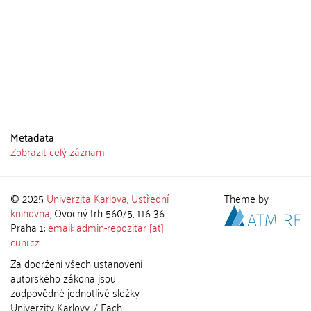
Metadata
Zobrazit celý záznam
© 2025
Univerzita Karlova
,
Ústřední
Theme by
knihovna
, Ovocný trh 560/5, 116 36
Praha 1;
email: admin-repozitar [at]
cuni.cz
Za dodržení všech ustanovení
autorského zákona jsou
zodpovědné jednotlivé složky
Univerzity Karlovy. / Each