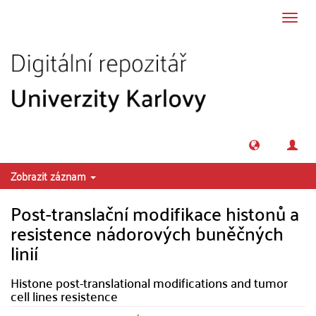
Přeskočit na obsah
Přepn
navig
Zobrazit záznam
Post-translační modifikace histonů a
resistence nádorových buněčných
linií
Histone post-translational modifications and tumor
cell lines resistence