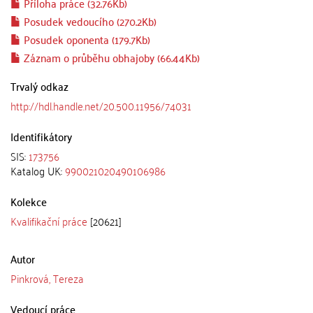
Příloha práce (32.76Kb)
Posudek vedoucího (270.2Kb)
Posudek oponenta (179.7Kb)
Záznam o průběhu obhajoby (66.44Kb)
Trvalý odkaz
http://hdl.handle.net/20.500.11956/74031
Identifikátory
SIS:
173756
Katalog UK:
990021020490106986
Kolekce
Kvalifikační práce
[20621]
Autor
Pinkrová, Tereza
Vedoucí práce