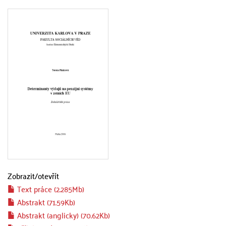
Zobrazit/
otevřít
Text práce (2.285Mb)
Abstrakt (71.59Kb)
Abstrakt (anglicky) (70.62Kb)