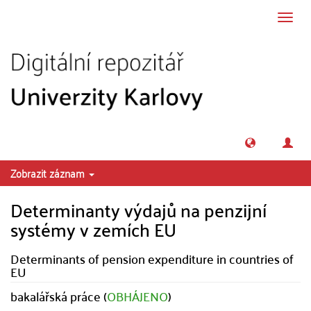
Přeskočit na obsah
Přepn
navig
Zobrazit záznam
Determinanty výdajů na penzijní
systémy v zemích EU
Determinants of pension expenditure in countries of
EU
bakalářská práce (
OBHÁJENO
)