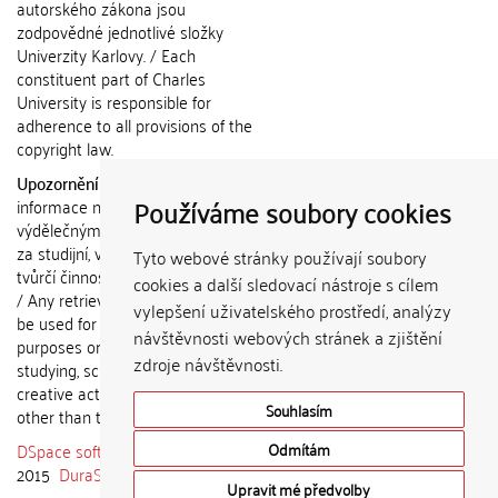
autorského zákona jsou
zodpovědné jednotlivé složky
Univerzity Karlovy. / Each
constituent part of Charles
University is responsible for
adherence to all provisions of the
copyright law.
Upozornění / Notice:
Získané
Používáme soubory cookies
informace nemohou být použity k
výdělečným účelům nebo vydávány
za studijní, vědeckou nebo jinou
Tyto webové stránky používají soubory
tvůrčí činnost jiné osoby než autora.
cookies a další sledovací nástroje s cílem
/ Any retrieved information shall not
vylepšení uživatelského prostředí, analýzy
be used for any commercial
návštěvnosti webových stránek a zjištění
purposes or claimed as results of
zdroje návštěvnosti.
studying, scientific or any other
creative activities of any person
Souhlasím
other than the author.
DSpace software
copyright © 2002-
Odmítám
2015
DuraSpace
Upravit mé předvolby