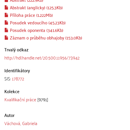
Abstrakt (anglicky) (125.3Kb)
Příloha práce (1.222Mb)
Posudek vedoucího (45.23Kb)
Posudek oponenta (341.6Kb)
Záznam o průběhu obhajoby (153.0Kb)
Trvalý odkaz
http://hdl.handle.net/20.500.11956/73942
Identifikátory
SIS:
178772
Kolekce
Kvalifikační práce
[9791]
Autor
Váchová, Gabriela