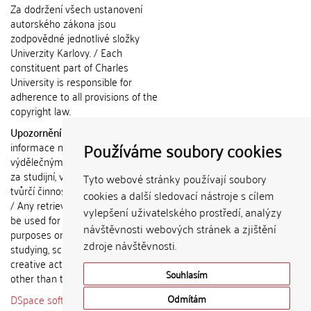
Za dodržení všech ustanovení
autorského zákona jsou
zodpovědné jednotlivé složky
Univerzity Karlovy. / Each
constituent part of Charles
University is responsible for
adherence to all provisions of the
copyright law.
Upozornění / Notice:
Získané
Používáme soubory cookies
informace nemohou být použity k
výdělečným účelům nebo vydávány
za studijní, vědeckou nebo jinou
Tyto webové stránky používají soubory
tvůrčí činnost jiné osoby než autora.
cookies a další sledovací nástroje s cílem
/ Any retrieved information shall not
vylepšení uživatelského prostředí, analýzy
be used for any commercial
návštěvnosti webových stránek a zjištění
purposes or claimed as results of
zdroje návštěvnosti.
studying, scientific or any other
creative activities of any person
Souhlasím
other than the author.
DSpace software
copyright © 2002-
Odmítám