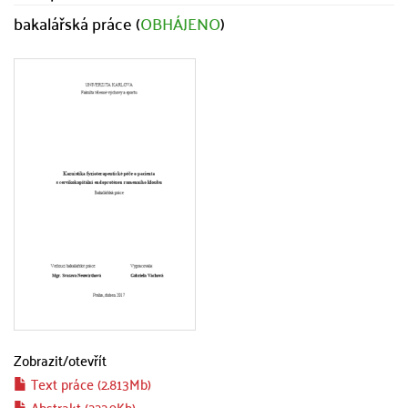
bakalářská práce (
OBHÁJENO
)
Zobrazit/
otevřít
Text práce (2.813Mb)
Abstrakt (222.9Kb)