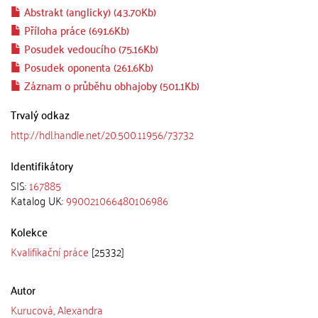
Abstrakt (anglicky) (43.70Kb)
Příloha práce (691.6Kb)
Posudek vedoucího (75.16Kb)
Posudek oponenta (261.6Kb)
Záznam o průběhu obhajoby (501.1Kb)
Trvalý odkaz
http://hdl.handle.net/20.500.11956/73732
Identifikátory
SIS:
167885
Katalog UK:
990021066480106986
Kolekce
Kvalifikační práce
[25332]
Autor
Kurucová, Alexandra