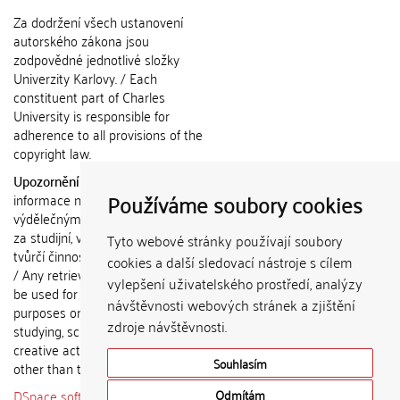
Za dodržení všech ustanovení
autorského zákona jsou
zodpovědné jednotlivé složky
Univerzity Karlovy. / Each
constituent part of Charles
University is responsible for
adherence to all provisions of the
copyright law.
Upozornění / Notice:
Získané
Používáme soubory cookies
informace nemohou být použity k
výdělečným účelům nebo vydávány
za studijní, vědeckou nebo jinou
Tyto webové stránky používají soubory
tvůrčí činnost jiné osoby než autora.
cookies a další sledovací nástroje s cílem
/ Any retrieved information shall not
vylepšení uživatelského prostředí, analýzy
be used for any commercial
návštěvnosti webových stránek a zjištění
purposes or claimed as results of
zdroje návštěvnosti.
studying, scientific or any other
creative activities of any person
Souhlasím
other than the author.
DSpace software
copyright © 2002-
Odmítám