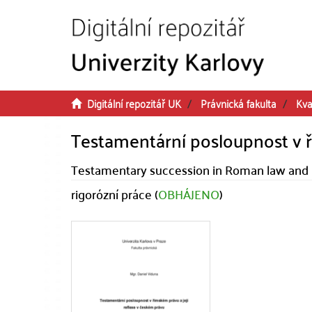
Přeskočit na obsah
Digitální repozitář UK
Právnická fakulta
Kva
Testamentární posloupnost v ř
Testamentary succession in Roman law and it
rigorózní práce (
OBHÁJENO
)