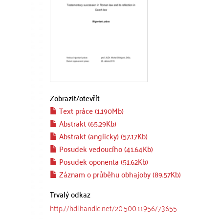
Zobrazit/
otevřít
Text práce (1.190Mb)
Abstrakt (65.29Kb)
Abstrakt (anglicky) (57.17Kb)
Posudek vedoucího (41.64Kb)
Posudek oponenta (51.62Kb)
Záznam o průběhu obhajoby (89.57Kb)
Trvalý odkaz
http://hdl.handle.net/20.500.11956/73655