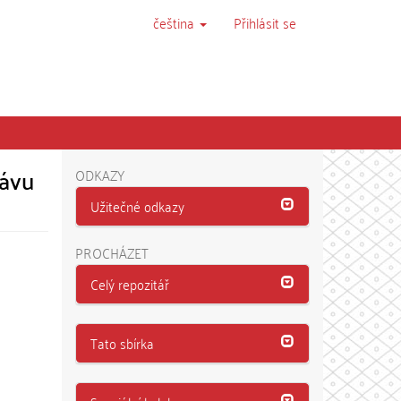
čeština
Přihlásit se
rávu
ODKAZY
Užitečné odkazy
PROCHÁZET
Celý repozitář
Tato sbírka