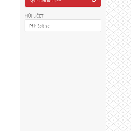
Speciální kolekce
MŮJ ÚČET
Přihlásit se