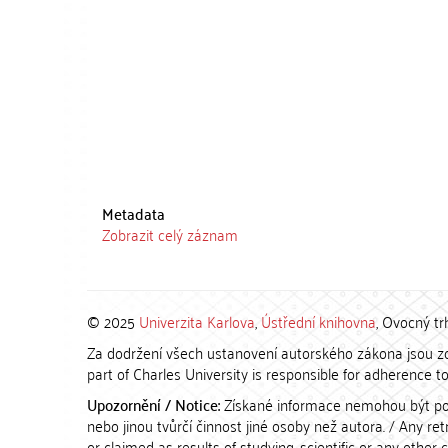
Metadata
Zobrazit celý záznam
© 2025
Univerzita Karlova
,
Ústřední knihovna
, Ovocný tr
Za dodržení všech ustanovení autorského zákona jsou zod
part of Charles University is responsible for adherence to 
Upozornění / Notice:
Získané informace nemohou být po
nebo jinou tvůrčí činnost jiné osoby než autora. / Any r
or claimed as results of studying, scientific or any other 