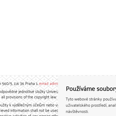
h 560/5, 116 36 Praha 1;
email: admin-repozitar [at] cuni.cz
Používáme soubor
povědné jednotlivé složky Univerzity Karlovy. / Each constituent
all provisions of the copyright law.
Tyto webové stránky používaj
užity k výdělečným účelům nebo vydávány za studijní, vědeckou
uživatelského prostředí, ana
etrieved information shall not be used for any commercial purposes
návštěvnosti.
creative activities of any person other than the author.