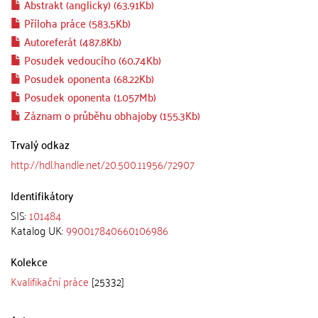
Abstrakt (anglicky) (63.91Kb)
Příloha práce (583.5Kb)
Autoreferát (487.8Kb)
Posudek vedoucího (60.74Kb)
Posudek oponenta (68.22Kb)
Posudek oponenta (1.057Mb)
Záznam o průběhu obhajoby (155.3Kb)
Trvalý odkaz
http://hdl.handle.net/20.500.11956/72907
Identifikátory
SIS:
101484
Katalog UK:
990017840660106986
Kolekce
Kvalifikační práce
[25332]