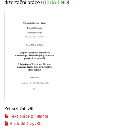
dizertační práce (
OBHÁJENO
)
Zobrazit/
otevřít
Text práce (1.588Mb)
Abstrakt (125.7Kb)