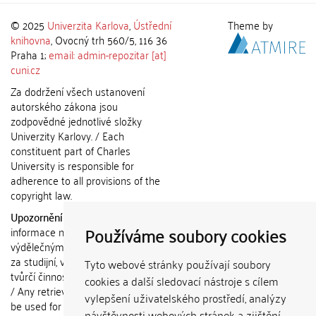
© 2025
Univerzita Karlova
,
Ústřední
Theme by
knihovna
, Ovocný trh 560/5, 116 36
Praha 1;
email: admin-repozitar [at]
cuni.cz
Za dodržení všech ustanovení
autorského zákona jsou
zodpovědné jednotlivé složky
Univerzity Karlovy. / Each
constituent part of Charles
University is responsible for
adherence to all provisions of the
copyright law.
Upozornění / Notice:
Získané
Používáme soubory cookies
informace nemohou být použity k
výdělečným účelům nebo vydávány
za studijní, vědeckou nebo jinou
Tyto webové stránky používají soubory
tvůrčí činnost jiné osoby než autora.
cookies a další sledovací nástroje s cílem
/ Any retrieved information shall not
vylepšení uživatelského prostředí, analýzy
be used for any commercial
návštěvnosti webových stránek a zjištění