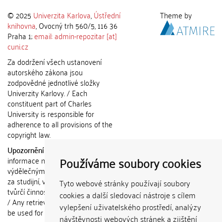
© 2025
Univerzita Karlova
,
Ústřední
Theme by
knihovna
, Ovocný trh 560/5, 116 36
Praha 1;
email: admin-repozitar [at]
cuni.cz
Za dodržení všech ustanovení
autorského zákona jsou
zodpovědné jednotlivé složky
Univerzity Karlovy. / Each
constituent part of Charles
University is responsible for
adherence to all provisions of the
copyright law.
Upozornění / Notice:
Získané
Používáme soubory cookies
informace nemohou být použity k
výdělečným účelům nebo vydávány
za studijní, vědeckou nebo jinou
Tyto webové stránky používají soubory
tvůrčí činnost jiné osoby než autora.
cookies a další sledovací nástroje s cílem
/ Any retrieved information shall not
vylepšení uživatelského prostředí, analýzy
be used for any commercial
návštěvnosti webových stránek a zjištění