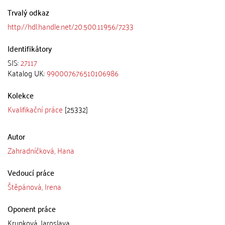
Trvalý odkaz
http://hdl.handle.net/20.500.11956/7233
Identifikátory
SIS:
27117
Katalog UK:
990007676510106986
Kolekce
Kvalifikační práce
[25332]
Autor
Zahradníčková, Hana
Vedoucí práce
Štěpánová, Irena
Oponent práce
Krupková, Jaroslava