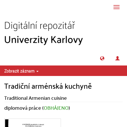
Přeskočit na obsah
Přepn
navig
Zobrazit záznam
Tradiční arménská kuchyně
Traditional Armenian cuisine
diplomová práce (
OBHÁJENO
)