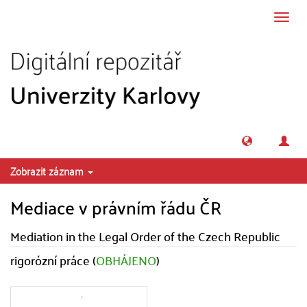
Přeskočit na obsah
Přepn
navig
Zobrazit záznam
Mediace v právním řádu ČR
Mediation in the Legal Order of the Czech Republic
rigorózní práce (
OBHÁJENO
)