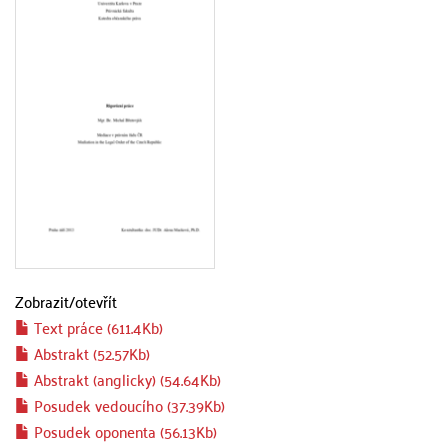
Zobrazit/
otevřít
Text práce (611.4Kb)
Abstrakt (52.57Kb)
Abstrakt (anglicky) (54.64Kb)
Posudek vedoucího (37.39Kb)
Posudek oponenta (56.13Kb)