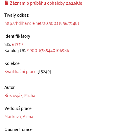
Záznam o průběhu obhajoby (162.6Kb)
Trvalý odkaz
http://hdl.handle.net/20.500.11956/71481
Identifikátory
SIS:
61379
Katalog UK:
990018785440106986
Kolekce
Kvalifikační práce
[15249]
Autor
Březovják, Michal
Vedoucí práce
Macková, Alena
Oponent práce