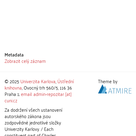
Metadata
Zobrazit celý záznam
© 2025
Univerzita Karlova
,
Ústřední
Theme by
knihovna
, Ovocný trh 560/5, 116 36
Praha 1;
email: admin-repozitar [at]
cuni.cz
Za dodržení všech ustanovení
autorského zákona jsou
zodpovědné jednotlivé složky
Univerzity Karlovy. / Each
constituent part of Charles