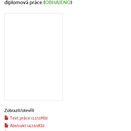
diplomová práce (
OBHÁJENO
)
Zobrazit/
otevřít
Text práce (1.151Mb)
Abstrakt (42.69Kb)