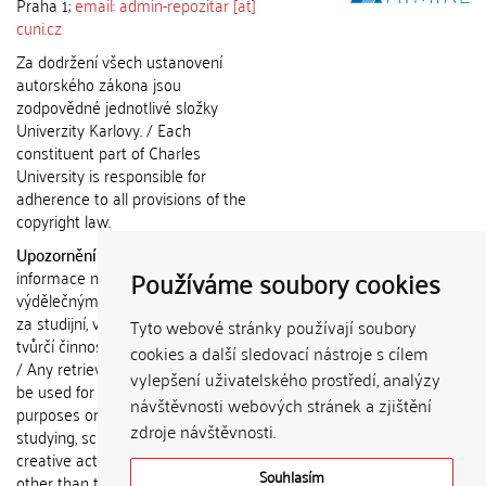
Praha 1;
email: admin-repozitar [at]
cuni.cz
Za dodržení všech ustanovení
autorského zákona jsou
zodpovědné jednotlivé složky
Univerzity Karlovy. / Each
constituent part of Charles
University is responsible for
adherence to all provisions of the
copyright law.
Upozornění / Notice:
Získané
Používáme soubory cookies
informace nemohou být použity k
výdělečným účelům nebo vydávány
za studijní, vědeckou nebo jinou
Tyto webové stránky používají soubory
tvůrčí činnost jiné osoby než autora.
cookies a další sledovací nástroje s cílem
/ Any retrieved information shall not
vylepšení uživatelského prostředí, analýzy
be used for any commercial
návštěvnosti webových stránek a zjištění
purposes or claimed as results of
zdroje návštěvnosti.
studying, scientific or any other
creative activities of any person
Souhlasím
other than the author.