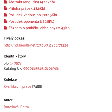
Abstrakt (anglicky) (42.47Kb)
Příloha práce (118.6Kb)
Posudek vedoucího (80.45Kb)
Posudek oponenta (169.8Kb)
Záznam o průběhu obhajoby (21.43Kb)
Trvalý odkaz
http://hdl.handle.net/20.500.11956/71324
Identifikátory
SIS:
140573
Katalog UK:
990018554510106986
Kolekce
Kvalifikační práce
[7488]
Autor
Burešová, Petra