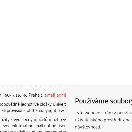
h 560/5, 116 36 Praha 1;
email: admin-repozitar [at] cuni.cz
Používáme soubor
povědné jednotlivé složky Univerzity Karlovy. / Each constituent
all provisions of the copyright law.
Tyto webové stránky používaj
užity k výdělečným účelům nebo vydávány za studijní, vědeckou
uživatelského prostředí, ana
etrieved information shall not be used for any commercial purposes
návštěvnosti.
creative activities of any person other than the author.