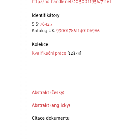
http://hdl.handle.net/20.500.11956/71161
Identifikátory
SIS:
76425
Katalog UK:
990017861140106986
Kolekce
Kvalifikační práce
[12374]
Abstrakt (česky)
Abstrakt (anglicky)
Citace dokumentu