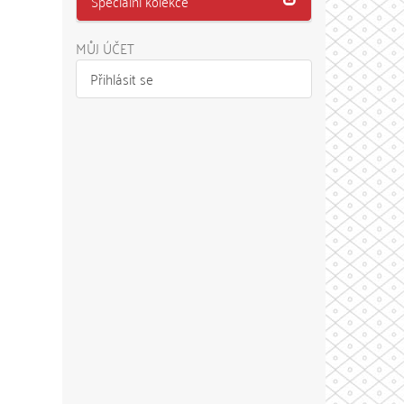
Speciální kolekce
MŮJ ÚČET
Přihlásit se