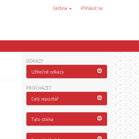
čeština
Přihlásit se
ODKAZY
Užitečné odkazy
PROCHÁZET
Celý repozitář
Tato sbírka