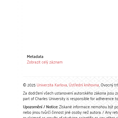
Metadata
Zobrazit celý záznam
© 2025
Univerzita Karlova
,
Ústřední knihovna
, Ovocný tr
Za dodržení všech ustanovení autorského zákona jsou zod
part of Charles University is responsible for adherence to 
Upozornění / Notice:
Získané informace nemohou být po
nebo jinou tvůrčí činnost jiné osoby než autora. / Any r
or claimed as results of studying, scientific or any other 