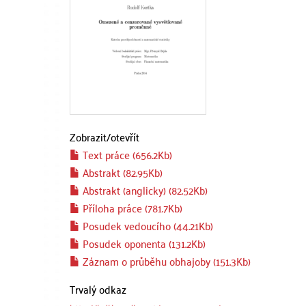
Zobrazit/
otevřít
Text práce (656.2Kb)
Abstrakt (82.95Kb)
Abstrakt (anglicky) (82.52Kb)
Příloha práce (781.7Kb)
Posudek vedoucího (44.21Kb)
Posudek oponenta (131.2Kb)
Záznam o průběhu obhajoby (151.3Kb)
Trvalý odkaz