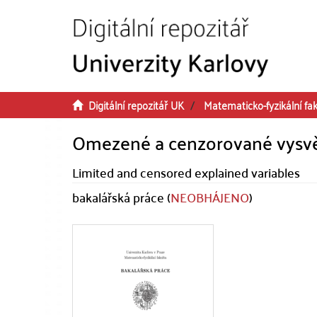
Přeskočit na obsah
Digitální repozitář UK
Matematicko-fyzikální fak
Omezené a cenzorované vysv
Limited and censored explained variables
bakalářská práce (
NEOBHÁJENO
)