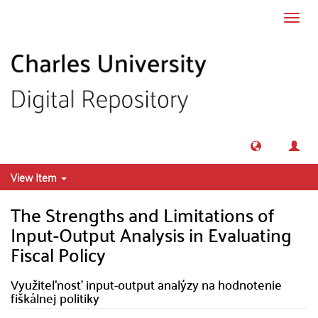
Skip to main content
Toggl
navig
View Item
The Strengths and Limitations of
Input-Output Analysis in Evaluating
Fiscal Policy
Využiteľnosť input-output analýzy na hodnotenie
fiškálnej politiky