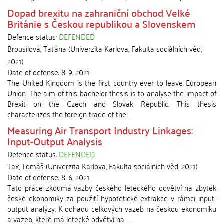
Dopad brexitu na zahraniční obchod Velké
Británie s Českou republikou a Slovenskem
Defence status:
DEFENDED
Brousilová, Taťána
(
Univerzita Karlova, Fakulta sociálních věd
,
2021
)
Date of defense:
8. 9. 2021
The United Kingdom is the first country ever to leave European
Union. The aim of this bachelor thesis is to analyse the impact of
Brexit on the Czech and Slovak Republic. This thesis
characterizes the foreign trade of the ...
Measuring Air Transport Industry Linkages:
Input-Output Analysis
Defence status:
DEFENDED
Tax, Tomáš
(
Univerzita Karlova, Fakulta sociálních věd
,
2021
)
Date of defense:
8. 6. 2021
Tato práce zkoumá vazby českého leteckého odvětví na zbytek
české ekonomiky za použití hypotetické extrakce v rámci input-
output analýzy. K odhadu celkových vazeb na českou ekonomiku
a vazeb, které má letecké odvětví na ...