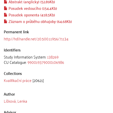
Abstrakt (anglicky) (52.89Kb)
Posudek vedoucího (154.4Kb)
Posudek oponenta (418.5Kb)
Záznam o průběhu obhajoby (64.68Kb)
Permanent link
http://hdl.handle.net/20.500.11956/71134
Identifiers
Study Information System:
138269
CU Catalogue:
990019379000106986
Collections
Kvalifikační práce
[20621]
Author
Líšková, Lenka
Advisor