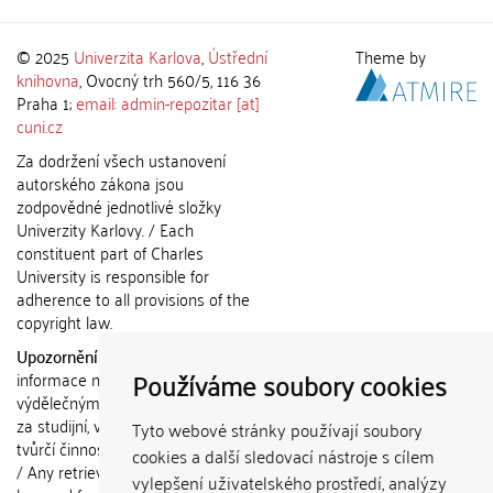
© 2025
Univerzita Karlova
,
Ústřední
Theme by
knihovna
, Ovocný trh 560/5, 116 36
Praha 1;
email: admin-repozitar [at]
cuni.cz
Za dodržení všech ustanovení
autorského zákona jsou
zodpovědné jednotlivé složky
Univerzity Karlovy. / Each
constituent part of Charles
University is responsible for
adherence to all provisions of the
copyright law.
Upozornění / Notice:
Získané
Používáme soubory cookies
informace nemohou být použity k
výdělečným účelům nebo vydávány
za studijní, vědeckou nebo jinou
Tyto webové stránky používají soubory
tvůrčí činnost jiné osoby než autora.
cookies a další sledovací nástroje s cílem
/ Any retrieved information shall not
vylepšení uživatelského prostředí, analýzy