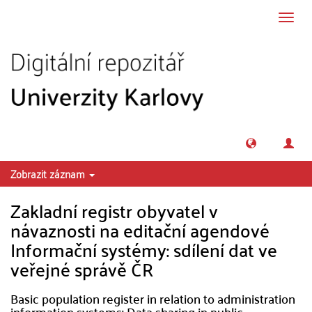
Přeskočit na obsah
Přepn
navig
Zobrazit záznam
Zakladní registr obyvatel v
návaznosti na editační agendové
Informační systémy: sdílení dat ve
veřejné správě ČR
Basic population register in relation to administration
information systems: Data sharing in public