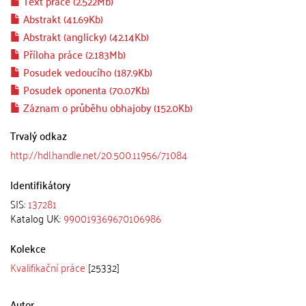
Text práce (2.522Mb)
Abstrakt (41.69Kb)
Abstrakt (anglicky) (42.14Kb)
Příloha práce (2.183Mb)
Posudek vedoucího (187.9Kb)
Posudek oponenta (70.07Kb)
Záznam o průběhu obhajoby (152.0Kb)
Trvalý odkaz
http://hdl.handle.net/20.500.11956/71084
Identifikátory
SIS:
137281
Katalog UK:
990019369670106986
Kolekce
Kvalifikační práce
[25332]
Autor