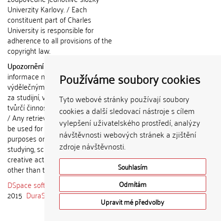
Univerzity Karlovy. / Each
constituent part of Charles
University is responsible for
adherence to all provisions of the
copyright law.
Upozornění / Notice:
Získané
Používáme soubory cookies
informace nemohou být použity k
výdělečným účelům nebo vydávány
za studijní, vědeckou nebo jinou
Tyto webové stránky používají soubory
tvůrčí činnost jiné osoby než autora.
cookies a další sledovací nástroje s cílem
/ Any retrieved information shall not
vylepšení uživatelského prostředí, analýzy
be used for any commercial
návštěvnosti webových stránek a zjištění
purposes or claimed as results of
zdroje návštěvnosti.
studying, scientific or any other
creative activities of any person
Souhlasím
other than the author.
DSpace software
copyright © 2002-
Odmítám
2015
DuraSpace
Upravit mé předvolby