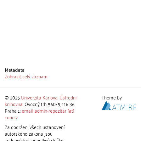
Metadata
Zobrazit celý záznam
© 2025
Univerzita Karlova
,
Ústřední
Theme by
knihovna
, Ovocný trh 560/5, 116 36
Praha 1;
email: admin-repozitar [at]
cuni.cz
Za dodržení všech ustanovení
autorského zákona jsou
zodpovědné jednotlivé složky