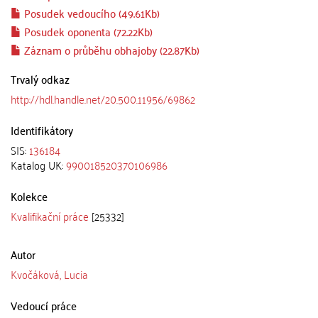
Posudek vedoucího (49.61Kb)
Posudek oponenta (72.22Kb)
Záznam o průběhu obhajoby (22.87Kb)
Trvalý odkaz
http://hdl.handle.net/20.500.11956/69862
Identifikátory
SIS:
136184
Katalog UK:
990018520370106986
Kolekce
Kvalifikační práce
[25332]
Autor
Kvočáková, Lucia
Vedoucí práce