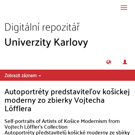
Přeskočit na obsah
Přepn
navig
Zobrazit záznam
Autoportréty predstavitel'ov košickej
moderny zo zbierky Vojtecha
Löfflera
Self-portraits of Artists of Košice Modernism from
Vojtech Löffler's Collection
Autoportréty představitelů košické moderny ze sbírky