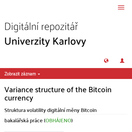
Přeskočit na obsah
Přepn
navig
Zobrazit záznam
Variance structure of the Bitcoin
currency
Struktura volatility digitální měny Bitcoin
bakalářská práce (
OBHÁJENO
)