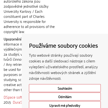
autorského zákona jsou
zodpovědné jednotlivé složky
Univerzity Karlovy. / Each
constituent part of Charles
University is responsible for
adherence to all provisions of the
copyright law.
Upozornění / Notice:
Získané
Používáme soubory cookies
informace nemohou být použity k
výdělečným účelům nebo vydávány
za studijní, vědeckou nebo jinou
Tyto webové stránky používají soubory
tvůrčí činnost jiné osoby než autora.
cookies a další sledovací nástroje s cílem
/ Any retrieved information shall not
vylepšení uživatelského prostředí, analýzy
be used for any commercial
návštěvnosti webových stránek a zjištění
purposes or claimed as results of
zdroje návštěvnosti.
studying, scientific or any other
creative activities of any person
Souhlasím
other than the author.
DSpace software
copyright © 2002-
Odmítám
2015
DuraSpace
Upravit mé předvolby