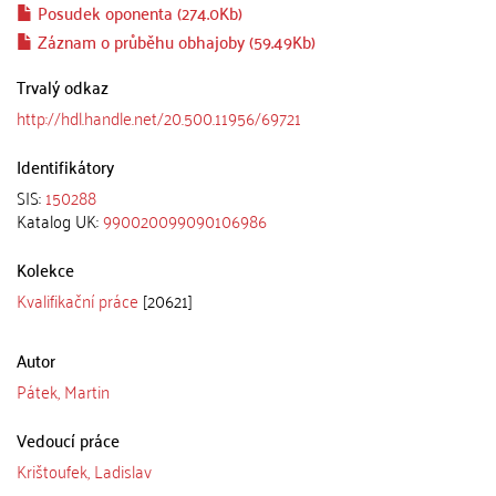
Posudek oponenta (274.0Kb)
Záznam o průběhu obhajoby (59.49Kb)
Trvalý odkaz
http://hdl.handle.net/20.500.11956/69721
Identifikátory
SIS:
150288
Katalog UK:
990020099090106986
Kolekce
Kvalifikační práce
[20621]
Autor
Pátek, Martin
Vedoucí práce
Krištoufek, Ladislav