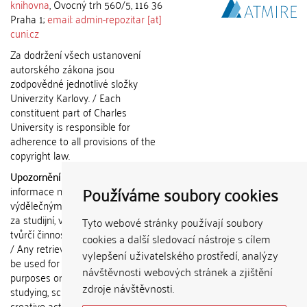
knihovna
, Ovocný trh 560/5, 116 36
Praha 1;
email: admin-repozitar [at]
cuni.cz
Za dodržení všech ustanovení
autorského zákona jsou
zodpovědné jednotlivé složky
Univerzity Karlovy. / Each
constituent part of Charles
University is responsible for
adherence to all provisions of the
copyright law.
Upozornění / Notice:
Získané
Používáme soubory cookies
informace nemohou být použity k
výdělečným účelům nebo vydávány
za studijní, vědeckou nebo jinou
Tyto webové stránky používají soubory
tvůrčí činnost jiné osoby než autora.
cookies a další sledovací nástroje s cílem
/ Any retrieved information shall not
vylepšení uživatelského prostředí, analýzy
be used for any commercial
návštěvnosti webových stránek a zjištění
purposes or claimed as results of
zdroje návštěvnosti.
studying, scientific or any other
creative activities of any person