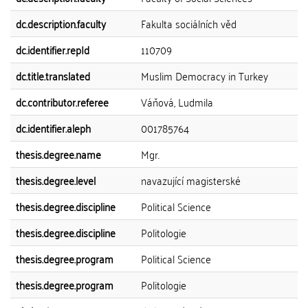
dc.description.faculty
Fakulta sociálních věd
dc.identifier.repId
110709
dc.title.translated
Muslim Democracy in Turkey
dc.contributor.referee
Váňová, Ludmila
dc.identifier.aleph
001785764
thesis.degree.name
Mgr.
thesis.degree.level
navazující magisterské
thesis.degree.discipline
Political Science
thesis.degree.discipline
Politologie
thesis.degree.program
Political Science
thesis.degree.program
Politologie