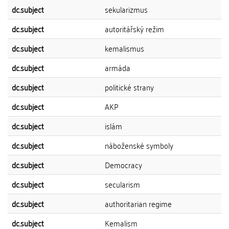
dc.subject
sekularizmus
dc.subject
autoritářský režim
dc.subject
kemalismus
dc.subject
armáda
dc.subject
politické strany
dc.subject
AKP
dc.subject
islám
dc.subject
náboženské symboly
dc.subject
Democracy
dc.subject
secularism
dc.subject
authoritarian regime
dc.subject
Kemalism