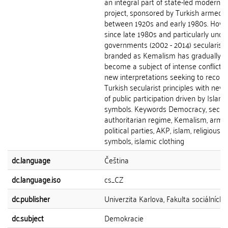
an integral part of state-led moderniz
project, sponsored by Turkish armed f
between 1920s and early 1980s. How
since late 1980s and particularly und
governments (2002 - 2014) secularism
branded as Kemalism has gradually
become a subject of intense conflicts
new interpretations seeking to reconc
Turkish secularist principles with new
of public participation driven by Islami
symbols. Keywords Democracy, secula
authoritarian regime, Kemalism, army,
political parties, AKP, islam, religious
symbols, islamic clothing
dc.language
Čeština
dc.language.iso
cs_CZ
dc.publisher
Univerzita Karlova, Fakulta sociálních 
dc.subject
Demokracie