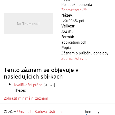
Posudek oponenta
Zobrazit/
otevřít
Název:
120193687.pdf
Velikost:
224.1Kb
Formát:
application/pdf
Popis:
Záznam o průběhu obhajoby
Zobrazit/
otevřít
Tento záznam se objevuje v
následujících sbírkách
Kvalifikační práce
[20621]
Theses
Zobrazit minimální záznam
© 2025
Univerzita Karlova
,
Ústřední
Theme by