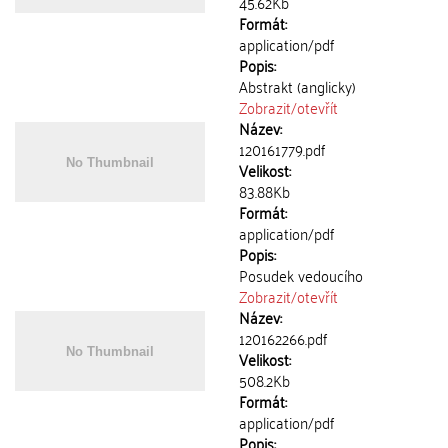
45.62Kb
Formát:
application/pdf
Popis:
Abstrakt (anglicky)
Zobrazit/
otevřít
Název:
120161779.pdf
Velikost:
83.88Kb
Formát:
application/pdf
Popis:
Posudek vedoucího
Zobrazit/
otevřít
Název:
120162266.pdf
Velikost:
508.2Kb
Formát:
application/pdf
Popis: