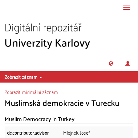
Přeskočit na obsah
Přepn
navig
Zobrazit záznam
Zobrazit minimální záznam
Muslimská demokracie v Turecku
Muslim Democracy in Turkey
dc.contributor.advisor
Mlejnek, Josef