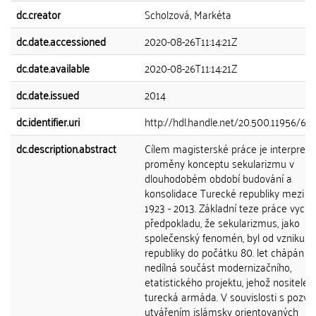
dc.creator
Scholzová, Markéta
dc.date.accessioned
2020-08-26T11:14:21Z
dc.date.available
2020-08-26T11:14:21Z
dc.date.issued
2014
dc.identifier.uri
http://hdl.handle.net/20.500.11956/69
dc.description.abstract
Cílem magisterské práce je interpreto
proměny konceptu sekularizmu v
dlouhodobém období budování a
konsolidace Turecké republiky mezi r
1923 - 2013. Základní teze práce vychá
předpokladu, že sekularizmus, jako
společenský fenomén, byl od vzniku T
republiky do počátku 80. let chápán j
nedílná součást modernizačního,
etatistického projektu, jehož nositele
turecká armáda. V souvislosti s pozv
utvářením islámsky orientovaných