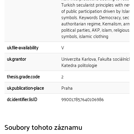
Turkish secularist principles with new
of public participation driven by Islami
symbols. Keywords Democracy, secula
authoritarian regime, Kemalism, army,
political parties, AKP, islam, religious
symbols, islamic clothing
uk.file-availability
V
uk.grantor
Univerzita Karlova, Fakulta sociálních 
Katedra politologie
thesis.grade.code
2
uk.publication-place
Praha
dc.identifier.lisID
990017857640106986
Soubory tohoto záznamu