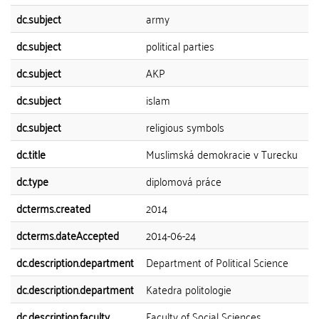
dc.subject
army
dc.subject
political parties
dc.subject
AKP
dc.subject
islam
dc.subject
religious symbols
dc.title
Muslimská demokracie v Turecku
dc.type
diplomová práce
dcterms.created
2014
dcterms.dateAccepted
2014-06-24
dc.description.department
Department of Political Science
dc.description.department
Katedra politologie
dc.description.faculty
Faculty of Social Sciences