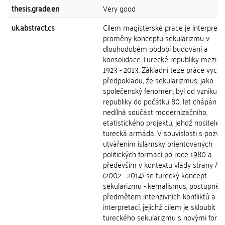
thesis.grade.en
Very good
uk.abstract.cs
Cílem magisterské práce je interpreto
proměny konceptu sekularizmu v
dlouhodobém období budování a
konsolidace Turecké republiky mezi r
1923 - 2013. Základní teze práce vychá
předpokladu, že sekularizmus, jako
společenský fenomén, byl od vzniku T
republiky do počátku 80. let chápán j
nedílná součást modernizačního,
etatistického projektu, jehož nositele
turecká armáda. V souvislosti s pozv
utvářením islámsky orientovaných
politických formací po roce 1980 a
především v kontextu vlády strany A
(2002 - 2014) se turecký koncept
sekularizmu - kemalismus, postupně s
předmětem intenzivních konfliktů a n
interpretací, jejichž cílem je skloubit pr
tureckého sekularizmu s novými for