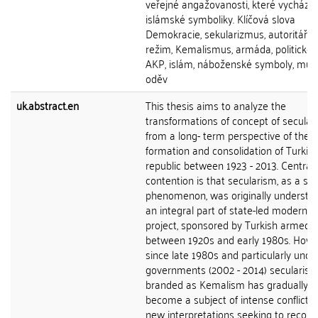
veřejné angažovanosti, které vycházej
islámské symboliky. Klíčová slova
Demokracie, sekularizmus, autoritářsk
režim, Kemalismus, armáda, politické s
AKP, islám, náboženské symboly, mus
oděv
uk.abstract.en
This thesis aims to analyze the
transformations of concept of secular
from a long- term perspective of the
formation and consolidation of Turkis
republic between 1923 - 2013. Central
contention is that secularism, as a soc
phenomenon, was originally understo
an integral part of state-led moderniz
project, sponsored by Turkish armed f
between 1920s and early 1980s. How
since late 1980s and particularly und
governments (2002 - 2014) secularism
branded as Kemalism has gradually
become a subject of intense conflicts
new interpretations seeking to reconc