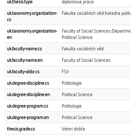
uk.thesis.type
diplomová práce
uk.taxonomy.organization-
Fakulta sociálních věd::Katedra politol
cs
uk.taxonomy.organization-
Faculty of Social Sciences::Department
en
Political Science
uk.faculty-name.cs
Fakulta sociálních věd
uk.faculty-name.en
Faculty of Social Sciences
uk.faculty-abbr.cs
FSV
uk.degree-discipline.cs
Politologie
uk.degree-discipline.en
Political Science
uk.degree-program.cs
Politologie
uk.degree-program.en
Political Science
thesis.grade.cs
Velmi dobře