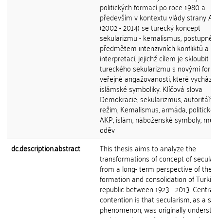
politických formací po roce 1980 a
především v kontextu vlády strany A
(2002 - 2014) se turecký koncept
sekularizmu - kemalismus, postupně s
předmětem intenzivních konfliktů a n
interpretací, jejichž cílem je skloubit pr
tureckého sekularizmu s novými for
veřejné angažovanosti, které vycházej
islámské symboliky. Klíčová slova
Demokracie, sekularizmus, autoritářsk
režim, Kemalismus, armáda, politické s
AKP, islám, náboženské symboly, mus
oděv
dc.description.abstract
This thesis aims to analyze the
transformations of concept of secular
from a long- term perspective of the
formation and consolidation of Turkis
republic between 1923 - 2013. Central
contention is that secularism, as a soc
phenomenon, was originally understo