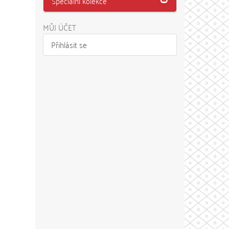
Speciální kolekce
MŮJ ÚČET
Přihlásit se