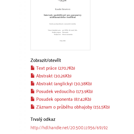
Zobrazit/
otevřít
Text práce (270.7Kb)
Abstrakt (30.26Kb)
Abstrakt (anglicky) (30.38Kb)
Posudek vedoucího (173.9Kb)
Posudek oponenta (87.42Kb)
Záznam o průběhu obhajoby (151.5Kb)
Trvalý odkaz
http://hdl.handle.net/20.500.11956/69192