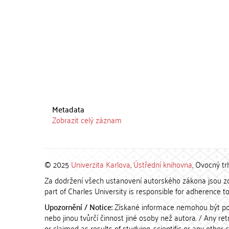
Metadata
Zobrazit celý záznam
© 2025
Univerzita Karlova
,
Ústřední knihovna
, Ovocný tr
Za dodržení všech ustanovení autorského zákona jsou zod
part of Charles University is responsible for adherence to 
Upozornění / Notice:
Získané informace nemohou být po
nebo jinou tvůrčí činnost jiné osoby než autora. / Any r
or claimed as results of studying, scientific or any other 