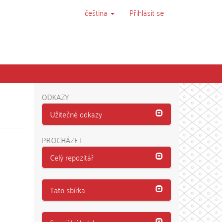
čeština
Přihlásit se
ODKAZY
Užitečné odkazy
PROCHÁZET
Celý repozitář
Tato sbírka