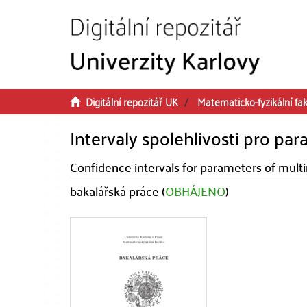
Přeskočit na obsah
Digitální repozitář UK
Matematicko-fyzikální fak
Intervaly spolehlivosti pro p
Confidence intervals for parameters of multi
bakalářská práce (
OBHÁJENO
)