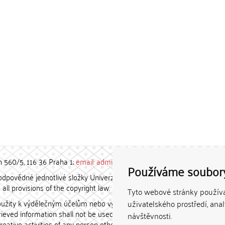
h 560/5, 116 36 Praha 1;
email: admin-repozitar [at] cuni.cz
Používáme soubor
povědné jednotlivé složky Univerzity Karlovy. / Each constituent
all provisions of the copyright law.
Tyto webové stránky používaj
užity k výdělečným účelům nebo vydávány za studijní, vědeckou
uživatelského prostředí, ana
etrieved information shall not be used for any commercial purposes
návštěvnosti.
creative activities of any person other than the author.