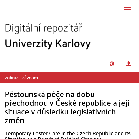
Přeskočit na obsah
Přepn
navig
Zobrazit záznam
Pěstounská péče na dobu
přechodnou v České republice a její
situace v důsledku legislativních
změn
Temporary Foster Care in the Czech Republic and its
Situation as a Result of Political Changes