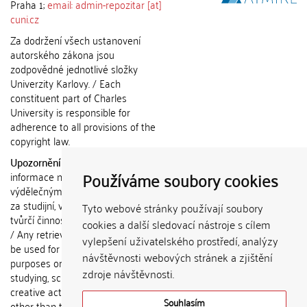
Praha 1;
email: admin-repozitar [at]
cuni.cz
Za dodržení všech ustanovení
autorského zákona jsou
zodpovědné jednotlivé složky
Univerzity Karlovy. / Each
constituent part of Charles
University is responsible for
adherence to all provisions of the
copyright law.
Upozornění / Notice:
Získané
Používáme soubory cookies
informace nemohou být použity k
výdělečným účelům nebo vydávány
za studijní, vědeckou nebo jinou
Tyto webové stránky používají soubory
tvůrčí činnost jiné osoby než autora.
cookies a další sledovací nástroje s cílem
/ Any retrieved information shall not
vylepšení uživatelského prostředí, analýzy
be used for any commercial
návštěvnosti webových stránek a zjištění
purposes or claimed as results of
zdroje návštěvnosti.
studying, scientific or any other
creative activities of any person
Souhlasím
other than the author.