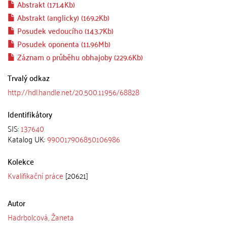
Abstrakt (171.4Kb)
Abstrakt (anglicky) (169.2Kb)
Posudek vedoucího (143.7Kb)
Posudek oponenta (11.96Mb)
Záznam o průběhu obhajoby (229.6Kb)
Trvalý odkaz
http://hdl.handle.net/20.500.11956/68828
Identifikátory
SIS:
137640
Katalog UK:
990017906850106986
Kolekce
Kvalifikační práce
[20621]
Autor
Hadrbolcová, Žaneta