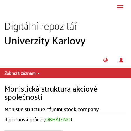
Přeskočit na obsah
Přepn
navig
Zobrazit záznam
Monistická struktura akciové
společnosti
Monistic structure of joint-stock company
diplomová práce (
OBHÁJENO
)