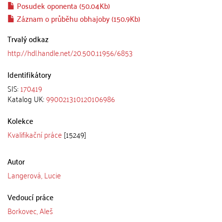
Posudek oponenta (50.04Kb)
Záznam o průběhu obhajoby (150.9Kb)
Trvalý odkaz
http://hdl.handle.net/20.500.11956/6853
Identifikátory
SIS:
170419
Katalog UK:
990021310120106986
Kolekce
Kvalifikační práce
[15249]
Autor
Langerová, Lucie
Vedoucí práce
Borkovec, Aleš