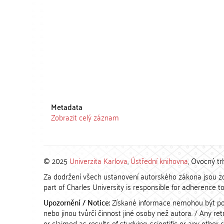
Metadata
Zobrazit celý záznam
© 2025
Univerzita Karlova
,
Ústřední knihovna
, Ovocný tr
Za dodržení všech ustanovení autorského zákona jsou zod
part of Charles University is responsible for adherence to 
Upozornění / Notice:
Získané informace nemohou být po
nebo jinou tvůrčí činnost jiné osoby než autora. / Any r
or claimed as results of studying, scientific or any other 