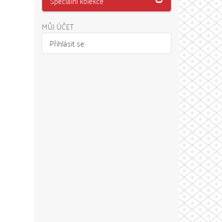
Speciální kolekce
MŮJ ÚČET
Přihlásit se