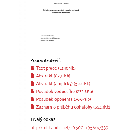
Zobrazit/
otevřít
Text práce (1.130Mb)
Abstrakt (67.71Kb)
Abstrakt (anglicky) (5.221Kb)
Posudek vedoucího (273.6Kb)
Posudek oponenta (76.67Kb)
Záznam o průběhu obhajoby (65.13Kb)
Trvalý odkaz
http://hdl.handle.net/20.500.11956/67339