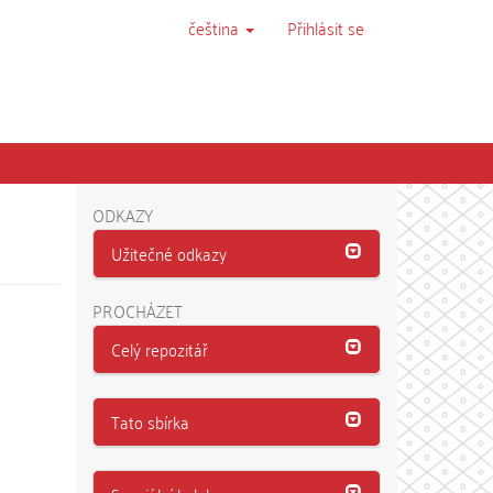
čeština
Přihlásit se
ODKAZY
Užitečné odkazy
PROCHÁZET
Celý repozitář
Tato sbírka