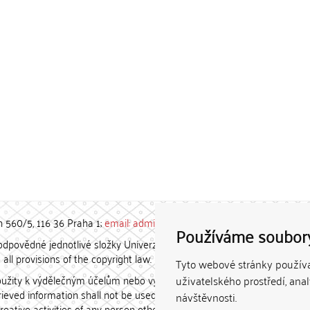
h 560/5, 116 36 Praha 1;
email: admin-repozitar [at] cuni.cz
Používáme soubor
povědné jednotlivé složky Univerzity Karlovy. / Each constituent
all provisions of the copyright law.
Tyto webové stránky používaj
užity k výdělečným účelům nebo vydávány za studijní, vědeckou
uživatelského prostředí, ana
etrieved information shall not be used for any commercial purposes
návštěvnosti.
creative activities of any person other than the author.