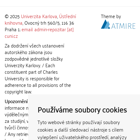
© 2025
Univerzita Karlova
,
Ústřední
Theme by
knihovna
, Ovocný trh 560/5, 116 36
Praha 1;
email: admin-repozitar [at]
cuni.cz
Za dodržení všech ustanovení
autorského zákona jsou
zodpovědné jednotlivé složky
Univerzity Karlovy. / Each
constituent part of Charles
University is responsible for
adherence to all provisions of the
copyright law.
Upozornění / Notice:
Získané
Používáme soubory cookies
informace nemohou být použity k
výdělečným účelům nebo vydávány
za studijní, vědeckou nebo jinou
Tyto webové stránky používají soubory
tvůrčí činnost jiné osoby než autora.
cookies a další sledovací nástroje s cílem
/ Any retrieved information shall not
vylepšení uživatelského prostředí, analýzy