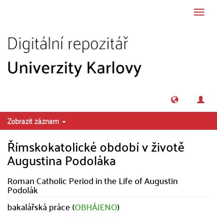
Přeskočit na obsah
Přepn
navig
Zobrazit záznam
Římskokatolické období v životě
Augustina Podoláka
Roman Catholic Period in the Life of Augustin
Podolák
bakalářská práce (
OBHÁJENO
)