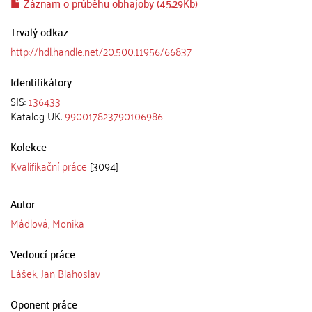
Záznam o průběhu obhajoby (45.29Kb)
Trvalý odkaz
http://hdl.handle.net/20.500.11956/66837
Identifikátory
SIS:
136433
Katalog UK:
990017823790106986
Kolekce
Kvalifikační práce
[3094]
Autor
Mádlová, Monika
Vedoucí práce
Lášek, Jan Blahoslav
Oponent práce