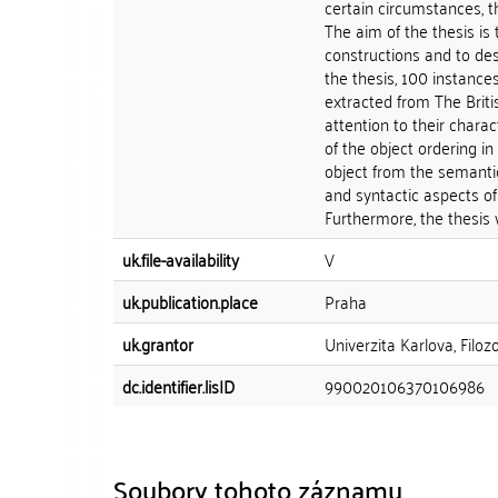
certain circumstances, t
The aim of the thesis is
constructions and to des
the thesis, 100 instance
extracted from The Britis
attention to their chara
of the object ordering i
object from the semantic
and syntactic aspects of 
Furthermore, the thesis wi
uk.file-availability
V
uk.publication.place
Praha
uk.grantor
Univerzita Karlova, Filoz
dc.identifier.lisID
990020106370106986
Soubory tohoto záznamu