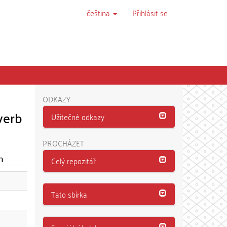
čeština
Přihlásit se
ODKAZY
verb
Užitečné odkazy
PROCHÁZET
m
Celý repozitář
Tato sbírka