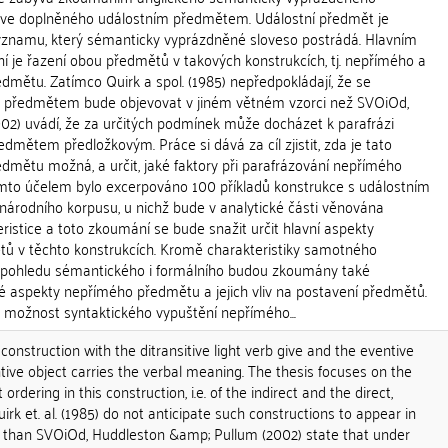
 give doplněného událostním předmětem. Událostní předmět je
ýznamu, který sémanticky vyprázdněné sloveso postrádá. Hlavním
je řazení obou předmětů v takových konstrukcích, tj. nepřímého a
dmětu. Zatímco Quirk a spol. (1985) nepředpokládají, že se
m předmětem bude objevovat v jiném větném vzorci než SVOiOd,
02) uvádí, že za určitých podmínek může docházet k parafrázi
mětem předložkovým. Práce si dává za cíl zjistit, zda je tato
dmětu možná, a určit, jaké faktory při parafrázování nepřímého
 tímto účelem bylo excerpováno 100 příkladů konstrukce s událostním
árodního korpusu, u nichž bude v analytické části věnována
eristice a toto zkoumání se bude snažit určit hlavní aspekty
ětů v těchto konstrukcích. Kromě charakteristiky samotného
 pohledu sémantického i formálního budou zkoumány také
é aspekty nepřímého předmětu a jejich vliv na postavení předmětů.
 možnost syntaktického vypuštění nepřímého...
construction with the ditransitive light verb give and the eventive
ntive object carries the verbal meaning. The thesis focuses on the
ordering in this construction, i.e. of the indirect and the direct,
irk et. al. (1985) do not anticipate such constructions to appear in
 than SVOiOd, Huddleston &amp; Pullum (2002) state that under