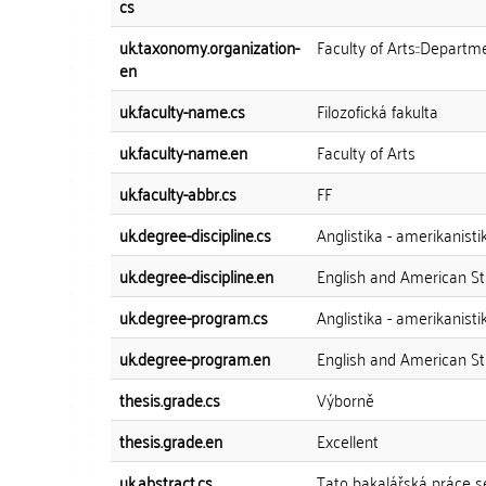
cs
uk.taxonomy.organization-
Faculty of Arts::Depart
en
uk.faculty-name.cs
Filozofická fakulta
uk.faculty-name.en
Faculty of Arts
uk.faculty-abbr.cs
FF
uk.degree-discipline.cs
Anglistika - amerikanisti
uk.degree-discipline.en
English and American St
uk.degree-program.cs
Anglistika - amerikanisti
uk.degree-program.en
English and American St
thesis.grade.cs
Výborně
thesis.grade.en
Excellent
uk.abstract.cs
Tato bakalářská práce 