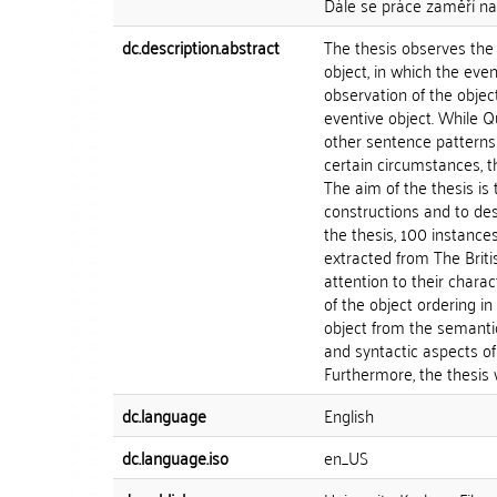
Dále se práce zaměří na
dc.description.abstract
The thesis observes the 
object, in which the eve
observation of the object 
eventive object. While Qu
other sentence patterns
certain circumstances, t
The aim of the thesis is
constructions and to des
the thesis, 100 instance
extracted from The Britis
attention to their chara
of the object ordering i
object from the semantic
and syntactic aspects of 
Furthermore, the thesis wi
dc.language
English
dc.language.iso
en_US