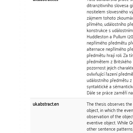
ditranzitivního slovesa
nositelem slovesného v
zájmem tohoto zkoumání 
přímého, událostního pře
konstrukce s událostní
Huddleston a Pullum (20
nepřímého předmětu před
alternace nepřímého pře
předmětu hrají roli. Za
předmětem z Britského n
pozornost jejich charakt
ovlivňující řazení předm
událostního předmětu z
syntaktické a sémantick
Dále se práce zaměří na
uk.abstract.en
The thesis observes the 
object, in which the eve
observation of the object 
eventive object. While Qu
other sentence patterns