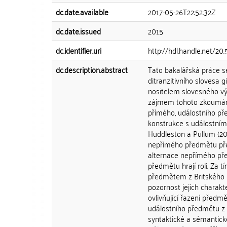
dc.date.available
2017-05-26T22:52:32Z
dc.date.issued
2015
dc.identifier.uri
http://hdl.handle.net/20
dc.description.abstract
Tato bakalářská práce 
ditranzitivního slovesa
nositelem slovesného v
zájmem tohoto zkoumání 
přímého, událostního pře
konstrukce s událostní
Huddleston a Pullum (20
nepřímého předmětu před
alternace nepřímého pře
předmětu hrají roli. Za
předmětem z Britského n
pozornost jejich charakt
ovlivňující řazení předm
událostního předmětu z
syntaktické a sémantick