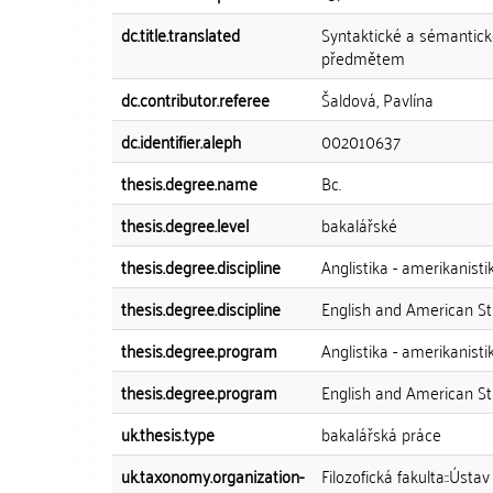
dc.title.translated
Syntaktické a sémantické
předmětem
dc.contributor.referee
Šaldová, Pavlína
dc.identifier.aleph
002010637
thesis.degree.name
Bc.
thesis.degree.level
bakalářské
thesis.degree.discipline
Anglistika - amerikanisti
thesis.degree.discipline
English and American St
thesis.degree.program
Anglistika - amerikanisti
thesis.degree.program
English and American St
uk.thesis.type
bakalářská práce
uk.taxonomy.organization-
Filozofická fakulta::Ústa