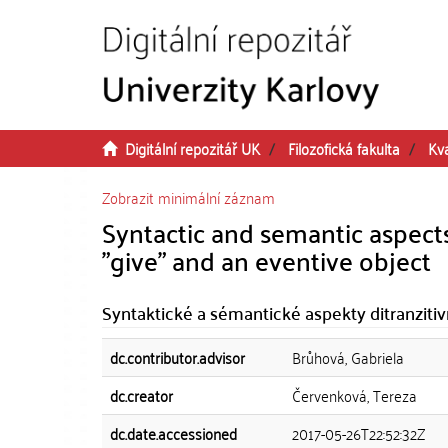
Přeskočit na obsah
Digitální repozitář UK
Filozofická fakulta
Kva
Zobrazit minimální záznam
Syntactic and semantic aspects
"give" and an eventive object
Syntaktické a sémantické aspekty ditranzit
dc.contributor.advisor
Brůhová, Gabriela
dc.creator
Červenková, Tereza
dc.date.accessioned
2017-05-26T22:52:32Z