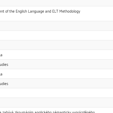
ment of the English Language and ELT Methodology
ka
udies
ka
udies
se zabývá zkoumáním anglického sémanticky vyprázděného