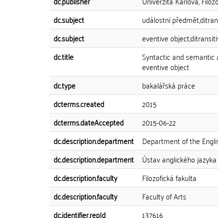
dc.publisher
Univerzita Karlova, Filozo
dc.subject
událostní předmět,ditran
dc.subject
eventive object,ditransit
dc.title
Syntactic and semantic a
eventive object
dc.type
bakalářská práce
dcterms.created
2015
dcterms.dateAccepted
2015-06-22
dc.description.department
Department of the Engl
dc.description.department
Ústav anglického jazyka 
dc.description.faculty
Filozofická fakulta
dc.description.faculty
Faculty of Arts
dc.identifier.repId
137616