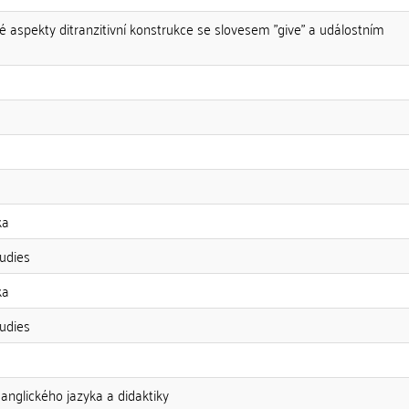
 aspekty ditranzitivní konstrukce se slovesem "give" a událostním
ka
udies
ka
udies
v anglického jazyka a didaktiky