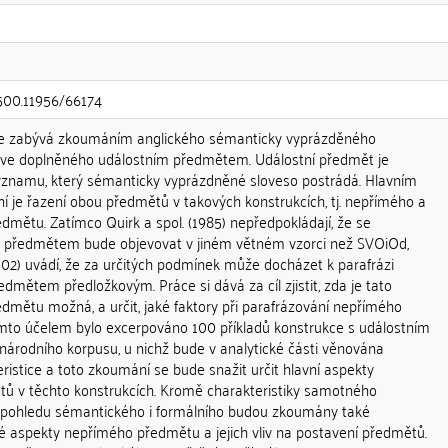
.500.11956/66174
se zabývá zkoumáním anglického sémanticky vyprázděného
 give doplněného událostním předmětem. Událostní předmět je
ýznamu, který sémanticky vyprázdněné sloveso postrádá. Hlavním
je řazení obou předmětů v takových konstrukcích, tj. nepřímého a
dmětu. Zatímco Quirk a spol. (1985) nepředpokládají, že se
m předmětem bude objevovat v jiném větném vzorci než SVOiOd,
02) uvádí, že za určitých podmínek může docházet k parafrázi
mětem předložkovým. Práce si dává za cíl zjistit, zda je tato
dmětu možná, a určit, jaké faktory při parafrázování nepřímého
 tímto účelem bylo excerpováno 100 příkladů konstrukce s událostním
árodního korpusu, u nichž bude v analytické části věnována
eristice a toto zkoumání se bude snažit určit hlavní aspekty
ětů v těchto konstrukcích. Kromě charakteristiky samotného
 pohledu sémantického i formálního budou zkoumány také
é aspekty nepřímého předmětu a jejich vliv na postavení předmětů.