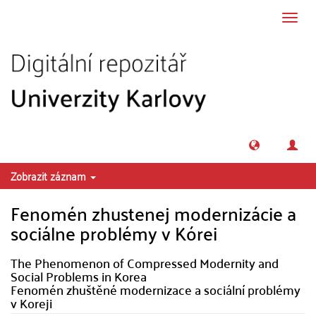
Přeskočit na obsah
Přepn
navig
Zobrazit záznam
Fenomén zhustenej modernizácie a
sociálne problémy v Kórei
The Phenomenon of Compressed Modernity and
Social Problems in Korea
Fenomén zhuštěné modernizace a sociální problémy
v Koreji