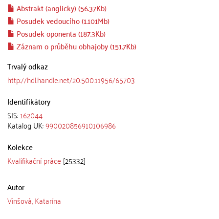
Abstrakt (anglicky) (56.37Kb)
Posudek vedoucího (1.101Mb)
Posudek oponenta (187.3Kb)
Záznam o průběhu obhajoby (151.7Kb)
Trvalý odkaz
http://hdl.handle.net/20.500.11956/65703
Identifikátory
SIS:
162044
Katalog UK:
990020856910106986
Kolekce
Kvalifikační práce
[25332]
Autor
Vinšová, Katarína