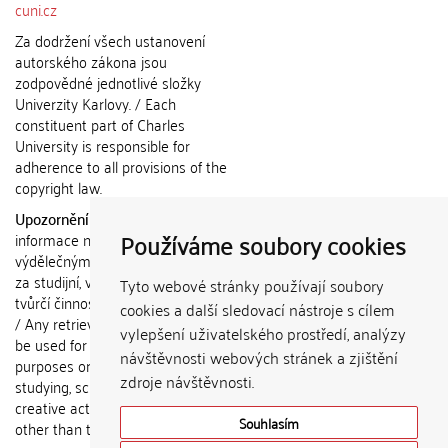
cuni.cz
Za dodržení všech ustanovení
autorského zákona jsou
zodpovědné jednotlivé složky
Univerzity Karlovy. / Each
constituent part of Charles
University is responsible for
adherence to all provisions of the
copyright law.
Upozornění / Notice:
Získané
Používáme soubory cookies
informace nemohou být použity k
výdělečným účelům nebo vydávány
za studijní, vědeckou nebo jinou
Tyto webové stránky používají soubory
tvůrčí činnost jiné osoby než autora.
cookies a další sledovací nástroje s cílem
/ Any retrieved information shall not
vylepšení uživatelského prostředí, analýzy
be used for any commercial
návštěvnosti webových stránek a zjištění
purposes or claimed as results of
zdroje návštěvnosti.
studying, scientific or any other
creative activities of any person
Souhlasím
other than the author.