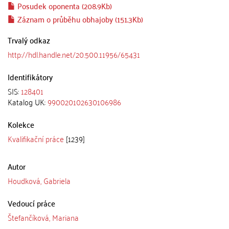
Posudek oponenta (208.9Kb)
Záznam o průběhu obhajoby (151.3Kb)
Trvalý odkaz
http://hdl.handle.net/20.500.11956/65431
Identifikátory
SIS:
128401
Katalog UK:
990020102630106986
Kolekce
Kvalifikační práce
[1239]
Autor
Houdková, Gabriela
Vedoucí práce
Štefančíková, Mariana