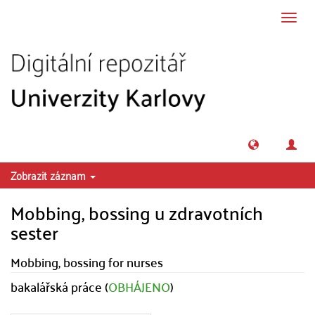
Přeskočit na obsah
Přepn
navig
Zobrazit záznam
Mobbing, bossing u zdravotních
sester
Mobbing, bossing for nurses
bakalářská práce (
OBHÁJENO
)