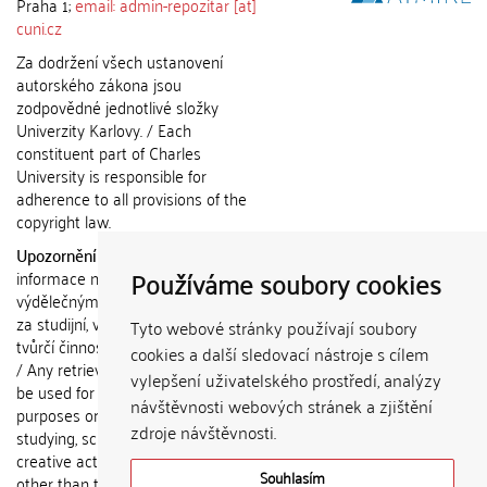
Praha 1;
email: admin-repozitar [at]
cuni.cz
Za dodržení všech ustanovení
autorského zákona jsou
zodpovědné jednotlivé složky
Univerzity Karlovy. / Each
constituent part of Charles
University is responsible for
adherence to all provisions of the
copyright law.
Upozornění / Notice:
Získané
Používáme soubory cookies
informace nemohou být použity k
výdělečným účelům nebo vydávány
za studijní, vědeckou nebo jinou
Tyto webové stránky používají soubory
tvůrčí činnost jiné osoby než autora.
cookies a další sledovací nástroje s cílem
/ Any retrieved information shall not
vylepšení uživatelského prostředí, analýzy
be used for any commercial
návštěvnosti webových stránek a zjištění
purposes or claimed as results of
zdroje návštěvnosti.
studying, scientific or any other
creative activities of any person
Souhlasím
other than the author.