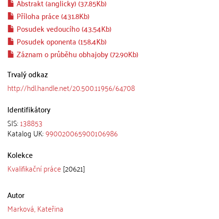
Abstrakt (anglicky) (37.85Kb)
Příloha práce (431.8Kb)
Posudek vedoucího (43.54Kb)
Posudek oponenta (158.4Kb)
Záznam o průběhu obhajoby (72.90Kb)
Trvalý odkaz
http://hdl.handle.net/20.500.11956/64708
Identifikátory
SIS:
138853
Katalog UK:
990020065900106986
Kolekce
Kvalifikační práce
[20621]
Autor
Marková, Kateřina