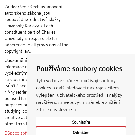
Za dodržení všech ustanovení
autorského zákona jsou
zodpovědné jednotlivé složky
Univerzity Karlovy. / Each
constituent part of Charles
University is responsible for
adherence to all provisions of the
copyright law.
Upozornění / Notice:
Získané
Používáme soubory cookies
informace nemohou být použity k
výdělečným účelům nebo vydávány
za studijní, vědeckou nebo jinou
Tyto webové stránky používají soubory
tvůrčí činnost jiné osoby než autora.
cookies a další sledovací nástroje s cílem
/ Any retrieved information shall not
vylepšení uživatelského prostředí, analýzy
be used for any commercial
návštěvnosti webových stránek a zjištění
purposes or claimed as results of
zdroje návštěvnosti.
studying, scientific or any other
creative activities of any person
Souhlasím
other than the author.
DSpace software
copyright © 2002-
Odmítám