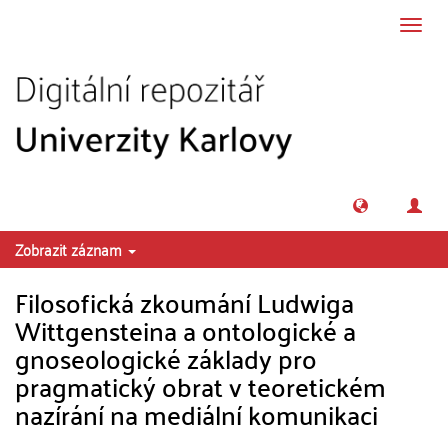
Přeskočit na obsah
Přepn
navig
Zobrazit záznam
Filosofická zkoumání Ludwiga
Wittgensteina a ontologické a
gnoseologické základy pro
pragmatický obrat v teoretickém
nazírání na mediální komunikaci