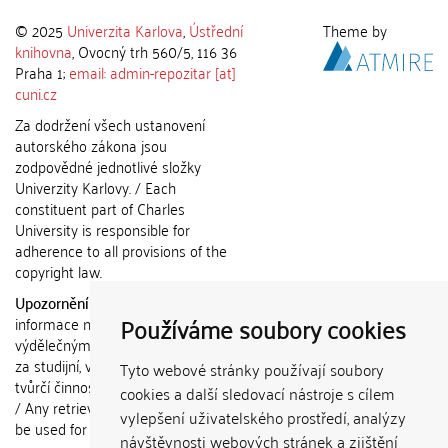
© 2025
Univerzita Karlova
,
Ústřední
Theme by
knihovna
, Ovocný trh 560/5, 116 36
Praha 1;
email: admin-repozitar [at]
cuni.cz
Za dodržení všech ustanovení
autorského zákona jsou
zodpovědné jednotlivé složky
Univerzity Karlovy. / Each
constituent part of Charles
University is responsible for
adherence to all provisions of the
copyright law.
Upozornění / Notice:
Získané
Používáme soubory cookies
informace nemohou být použity k
výdělečným účelům nebo vydávány
za studijní, vědeckou nebo jinou
Tyto webové stránky používají soubory
tvůrčí činnost jiné osoby než autora.
cookies a další sledovací nástroje s cílem
/ Any retrieved information shall not
vylepšení uživatelského prostředí, analýzy
be used for any commercial
návštěvnosti webových stránek a zjištění