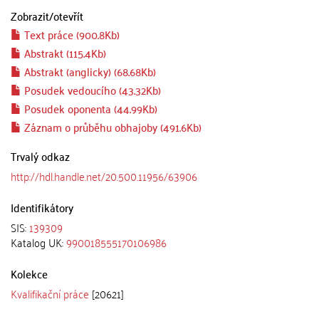
Zobrazit/
otevřít
Text práce (900.8Kb)
Abstrakt (115.4Kb)
Abstrakt (anglicky) (68.68Kb)
Posudek vedoucího (43.32Kb)
Posudek oponenta (44.99Kb)
Záznam o průběhu obhajoby (491.6Kb)
Trvalý odkaz
http://hdl.handle.net/20.500.11956/63906
Identifikátory
SIS:
139309
Katalog UK:
990018555170106986
Kolekce
Kvalifikační práce
[20621]