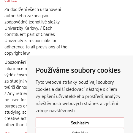
Za dodržení všech ustanovení
autorského zákona jsou
zodpovědné jednotlivé složky
Univerzity Karlovy. / Each
constituent part of Charles
University is responsible for
adherence to all provisions of the
copyright law.
Upozornění / Notice:
Získané
Používáme soubory cookies
informace nemohou být použity k
výdělečným účelům nebo vydávány
za studijní, vědeckou nebo jinou
Tyto webové stránky používají soubory
tvůrčí činnost jiné osoby než autora.
cookies a další sledovací nástroje s cílem
/ Any retrieved information shall not
vylepšení uživatelského prostředí, analýzy
be used for any commercial
návštěvnosti webových stránek a zjištění
purposes or claimed as results of
zdroje návštěvnosti.
studying, scientific or any other
creative activities of any person
Souhlasím
other than the author.
Odmítám