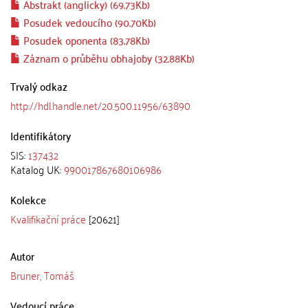
Abstrakt (anglicky) (69.73Kb)
Posudek vedoucího (90.70Kb)
Posudek oponenta (83.78Kb)
Záznam o průběhu obhajoby (32.88Kb)
Trvalý odkaz
http://hdl.handle.net/20.500.11956/63890
Identifikátory
SIS:
137432
Katalog UK:
990017867680106986
Kolekce
Kvalifikační práce
[20621]
Autor
Bruner, Tomáš
Vedoucí práce