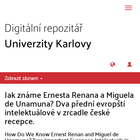
Přeskočit na obsah
Přepn
navig
Zobrazit záznam
Jak známe Ernesta Renana a Miguela
de Unamuna? Dva přední evropští
intelektuálové v zrcadle české
recepce.
How Do We Know Ernest Renan and Miguel de
Unamuno? Two Important European Intelectuals in