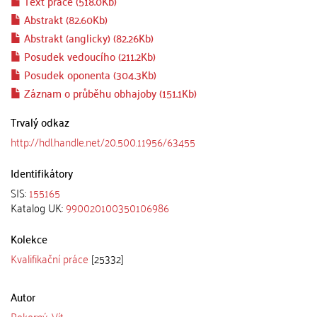
Text práce (518.0Kb)
Abstrakt (82.60Kb)
Abstrakt (anglicky) (82.26Kb)
Posudek vedoucího (211.2Kb)
Posudek oponenta (304.3Kb)
Záznam o průběhu obhajoby (151.1Kb)
Trvalý odkaz
http://hdl.handle.net/20.500.11956/63455
Identifikátory
SIS:
155165
Katalog UK:
990020100350106986
Kolekce
Kvalifikační práce
[25332]
Autor
Pokorný, Vít