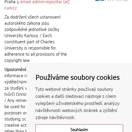
Praha 1;
email: admin-repozitar [at]
cuni.cz
Za dodržení všech ustanovení
autorského zákona jsou
zodpovědné jednotlivé složky
Univerzity Karlovy. / Each
constituent part of Charles
University is responsible for
adherence to all provisions of the
copyright law.
Upozornění / Notice:
Získané
Používáme soubory cookies
informace nemohou být použity k
výdělečným účelům nebo vydávány
za studijní, vědeckou nebo jinou
Tyto webové stránky používají soubory
tvůrčí činnost jiné osoby než autora.
cookies a další sledovací nástroje s cílem
/ Any retrieved information shall not
vylepšení uživatelského prostředí, analýzy
be used for any commercial
návštěvnosti webových stránek a zjištění
purposes or claimed as results of
zdroje návštěvnosti.
studying, scientific or any other
creative activities of any person
Souhlasím
other than the author.