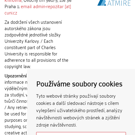
Praha 1;
email: admin-repozitar [at]
cuni.cz
Za dodržení všech ustanovení
autorského zákona jsou
zodpovědné jednotlivé složky
Univerzity Karlovy. / Each
constituent part of Charles
University is responsible for
adherence to all provisions of the
copyright law.
Upozornění / Notice:
Získané
Používáme soubory cookies
informace nemohou být použity k
výdělečným účelům nebo vydávány
za studijní, vědeckou nebo jinou
Tyto webové stránky používají soubory
tvůrčí činnost jiné osoby než autora.
cookies a další sledovací nástroje s cílem
/ Any retrieved information shall not
vylepšení uživatelského prostředí, analýzy
be used for any commercial
návštěvnosti webových stránek a zjištění
purposes or claimed as results of
zdroje návštěvnosti.
studying, scientific or any other
creative activities of any person