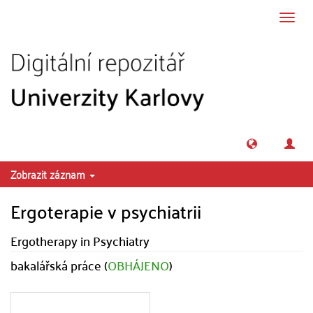
Přeskočit na obsah
Přepn
navig
Zobrazit záznam
Ergoterapie v psychiatrii
Ergotherapy in Psychiatry
bakalářská práce (
OBHÁJENO
)