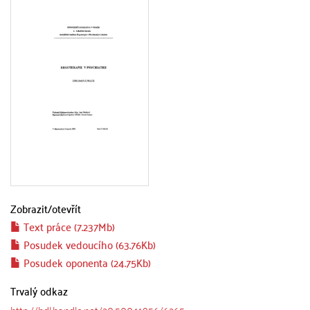
Zobrazit/
otevřít
Text práce (7.237Mb)
Posudek vedoucího (63.76Kb)
Posudek oponenta (24.75Kb)
Trvalý odkaz
http://hdl.handle.net/20.500.11956/6265