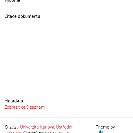
Citace dokumentu
Metadata
Zobrazit celý záznam
© 2025
Univerzita Karlova
,
Ústřední
Theme by
knihovna
, Ovocný trh 560/5, 116 36