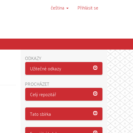
čeština
Přihlásit se
ODKAZY
Užitečné odkazy
PROCHÁZET
Celý repozitář
Tato sbírka