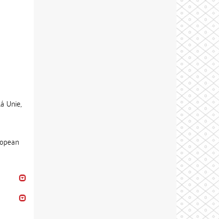
á Unie,
ropean